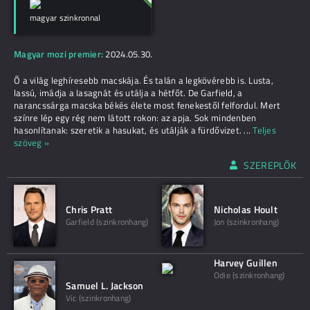
magyar szinkronnal
Magyar mozi premier:
2024.05.30.
Ő a világ leghíresebb macskája. És talán a legkövérebb is. Lusta,
lassú, imádja a lasagnát és utálja a hétfőt. De Garfield, a
narancssárga macska békés élete most fenekestől felfordul. Mert
színre lép egy rég nem látott rokon: az apja. Sok mindenben
hasonlítanak: szeretik a hasukat, és utálják a fürdővizet.
...
Teljes
szöveg »
SZEREPLŐK
Chris Pratt
Nicholas Hoult
Garfield (szinkronhang)
Jon (szinkronhang)
Harvey Guillen
Odie (szinkronhang)
Samuel L. Jackson
Vic (szinkronhang)