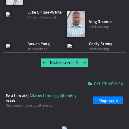
Luke Cinque-White
Vito (szinkronhang)
Ving Rhames
szinkronhang
Bowen Yang
Cecily Strong
szinkronhang
szinkronhang
További szereplők
GYŰJTEMÉNYEK
Ez a film a(z)
Állatos filmek gyűjtemény
része
Megnézem
Nézd meg a teljes gyűjteményt!