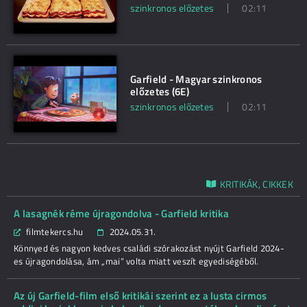
szinkronos előzetes
02:11
Garfield - Magyar szinkronos
előzetes (6E)
szinkronos előzetes
02:11
KRITIKÁK, CIKKEK
A lasagnék réme újragondolva - Garfield kritika
filmtekercs.hu
2024.05.31.
Könnyed és nagyon kedves családi szórakozást nyújt Garfield 2024-
es újragondolása, ám „mai” volta miatt veszít egyediségéből.
Az új Garfield-film első kritikái szerint ez a lusta cirmos