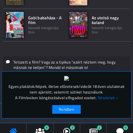
Gabi babaháza - A
Az utolsó nagy
film
kaland
hasonló kategóriájú
hasonló kategóriájú
film
film
Tetszett a film? Vagy az a tipikus "azért néztem meg, hogy
másnak ne kelljen"? Mondd el másoknak is!
Hozzászólások (
0
)
Egyes plakátok/képek, illetve előzetesek/videók 18 éven aluliaknak
nem ajánlott, valamint sütiket használunk.
A Filmlexikon böngészésével elfogadod ezeket.
Részletek »
Rendben
© Filmlexikon 2019-2026
Kapcsolat, impresszum
Értesítési beállítások
9
3
2
0