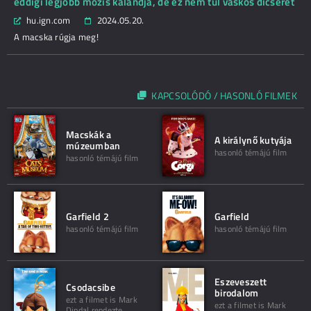
eddigi legjobb mozis kalandja, de ez nem túl vaskos dicséret
hu.ign.com
2024.05.20.
A macska rúgja meg!
KAPCSOLÓDÓ / HASONLÓ FILMEK
Macskák a
A királynő kutyája
múzeumban
hasonló témájú film
hasonló témájú film
Garfield 2
Garfield
hasonló témájú film
hasonló témájú film
Eszeveszett
Csodacsibe
birodalom
ezt a filmet is Mark
ezt a filmet is Mark
Dindal rendezte