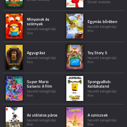
Dindal rendezte
Minyonok és
Egymás bőrében
szörnyek
hasonló kategóriájú
hasonló kategóriájú
film
film
Agyugrász
Toy Story 5
hasonló kategóriájú
hasonló kategóriájú
film
film
Super Mario
SpongyaBob:
Galaxis: A film
Kalózkaland
hasonló kategóriájú
hasonló kategóriájú
film
film
Az utálatos páros
A szniccsek
hasonló kategóriájú
hasonló kategóriájú
film
film