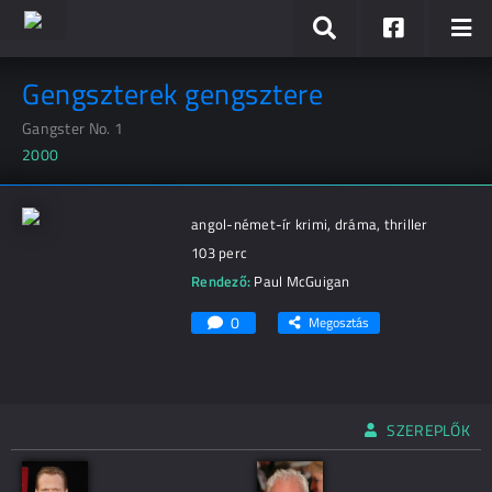
Gengszterek gengsztere
Gangster No. 1
2000
angol-német-ír krimi, dráma, thriller
103 perc
Rendező:
Paul McGuigan
0
Megosztás
SZEREPLŐK