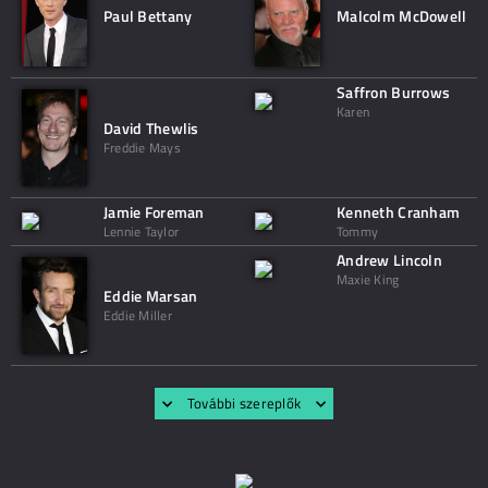
Paul Bettany
Malcolm McDowell
Saffron Burrows
Karen
David Thewlis
Freddie Mays
Jamie Foreman
Kenneth Cranham
Lennie Taylor
Tommy
Andrew Lincoln
Maxie King
Eddie Marsan
Eddie Miller
További szereplők