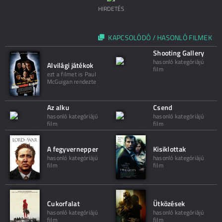
HIRDETÉS
KAPCSOLÓDÓ / HASONLÓ FILMEK
Shooting Gallery
hasonló kategóriájú
Alvilági játékok
film
ezt a filmet is Paul
McGuigan rendezte
Az alku
Csend
hasonló kategóriájú
hasonló kategóriájú
film
film
A fegyvernepper
Kisiklottak
hasonló kategóriájú
hasonló kategóriájú
film
film
Cukorfalat
Ütközések
hasonló kategóriájú
hasonló kategóriájú
film
film