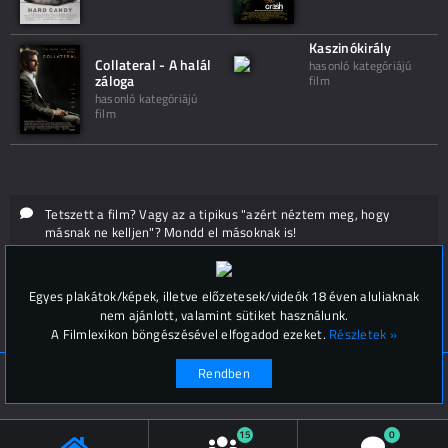
Kaszinókirály
Collateral - A halál
hasonló kategóriájú
záloga
film
hasonló kategóriájú
film
Tetszett a film? Vagy az a tipikus "azért néztem meg, hogy
másnak ne kelljen"? Mondd el másoknak is!
Hozzászólások (
0
)
Egyes plakátok/képek, illetve előzetesek/videók 18 éven aluliaknak
nem ajánlott, valamint sütiket használunk.
A Filmlexikon böngészésével elfogadod ezeket.
Részletek »
Rendben
© Filmlexikon 2019-2026
Kapcsolat, impresszum
Értesítési beállítások
15
0