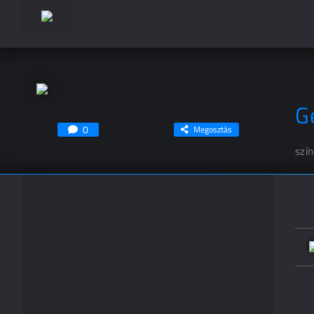
G
0
Megosztás
szí