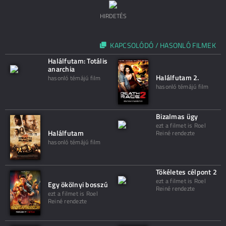
HIRDETÉS
KAPCSOLÓDÓ / HASONLÓ FILMEK
Halálfutam: Totális
anarchia
Halálfutam 2.
hasonló témájú film
hasonló témájú film
Bizalmas ügy
ezt a filmet is Roel
Halálfutam
Reiné rendezte
hasonló témájú film
Tökéletes célpont 2
ezt a filmet is Roel
Egy ökölnyi bosszú
Reiné rendezte
ezt a filmet is Roel
Reiné rendezte