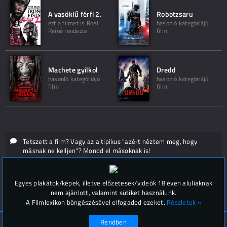
A vasöklű férfi 2.
Robotzsaru
ezt a filmet is Roel
hasonló kategóriájú
Reiné rendezte
film
Machete gyilkol
Dredd
hasonló kategóriájú
hasonló kategóriájú
film
film
Tetszett a film? Vagy az a tipikus "azért néztem meg, hogy
másnak ne kelljen"? Mondd el másoknak is!
Hozzászólások (
0
)
Egyes plakátok/képek, illetve előzetesek/videók 18 éven aluliaknak
nem ajánlott, valamint sütiket használunk.
A Filmlexikon böngészésével elfogadod ezeket.
Részletek »
Rendben
© Filmlexikon 2019-2026
Kapcsolat, impresszum