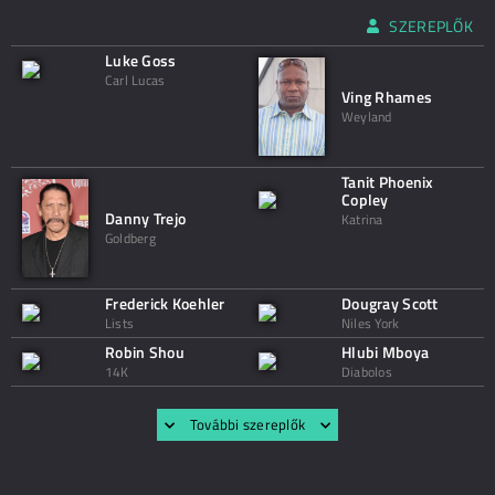
SZEREPLŐK
Luke Goss
Carl Lucas
Ving Rhames
Weyland
Tanit Phoenix
Copley
Danny Trejo
Katrina
Goldberg
Frederick Koehler
Dougray Scott
Lists
Niles York
Robin Shou
Hlubi Mboya
14K
Diabolos
További szereplők