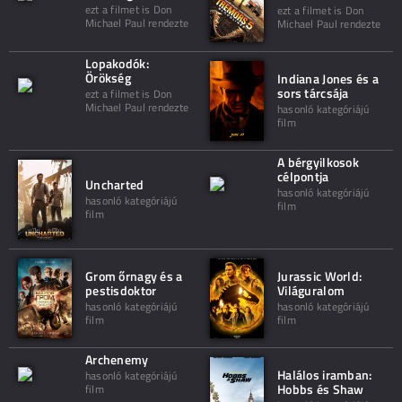
ezt a filmet is Don
ezt a filmet is Don
Michael Paul rendezte
Michael Paul rendezte
Lopakodók:
Örökség
Indiana Jones és a
sors tárcsája
ezt a filmet is Don
Michael Paul rendezte
hasonló kategóriájú
film
A bérgyilkosok
célpontja
Uncharted
hasonló kategóriájú
hasonló kategóriájú
film
film
Grom őrnagy és a
Jurassic World:
pestisdoktor
Világuralom
hasonló kategóriájú
hasonló kategóriájú
film
film
Archenemy
Halálos iramban:
hasonló kategóriájú
Hobbs és Shaw
film