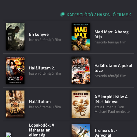
KAPCSOLÓDÓ / HASONLÓ FILMEK
Mad Max: A harag
Éli könyve
útja
hasonló témájú film
hasonló témájú film
Halálfutam: A pokol
Halálfutam 2.
tüze
hasonló témájú film
hasonló témájú film
A Skorpiókirály: A
Halálfutam
lélek könyve
hasonló témájú film
ezt a filmet is Don
Michael Paul rendezte
Lopakodók: A
láthatatlan
Tremors 5. -
ellenség
Vérvonal