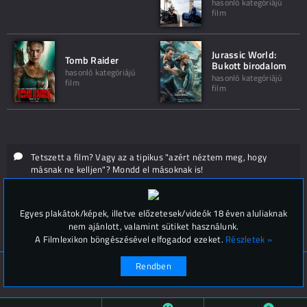
hasonló kategóriájú
film
Jurassic World:
Tomb Raider
Bukott birodalom
hasonló kategóriájú
hasonló kategóriájú
film
film
Tetszett a film? Vagy az a tipikus "azért néztem meg, hogy
másnak ne kelljen"? Mondd el másoknak is!
Hozzászólások (
0
)
Egyes plakátok/képek, illetve előzetesek/videók 18 éven aluliaknak
nem ajánlott, valamint sütiket használunk.
A Filmlexikon böngészésével elfogadod ezeket.
Részletek »
Rendben
© Filmlexikon 2019-2026
Kapcsolat, impresszum
Értesítési beállítások