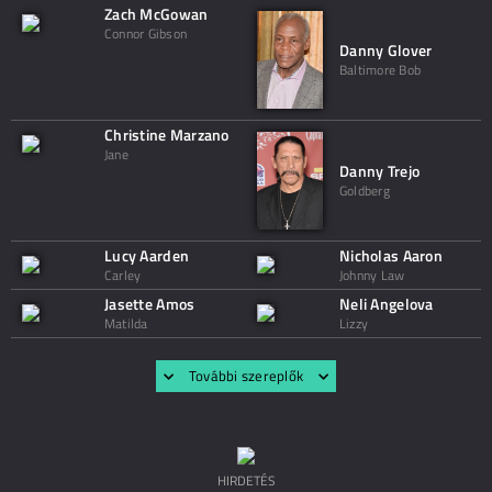
Zach McGowan
Connor Gibson
Danny Glover
Baltimore Bob
Christine Marzano
Jane
Danny Trejo
Goldberg
Lucy Aarden
Nicholas Aaron
Carley
Johnny Law
Jasette Amos
Neli Angelova
Matilda
Lizzy
További szereplők
HIRDETÉS