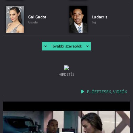
Gal Gadot
Ludacris
Gisele
Tej
További szereplők
HIRDETÉS
ELŐZETESEK, VIDEÓK