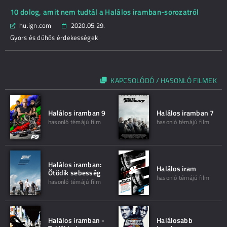
10 dolog, amit nem tudtál a Halálos iramban-sorozatról
hu.ign.com
2020.05.29.
Gyors és dühös érdekességek
KAPCSOLÓDÓ / HASONLÓ FILMEK
Halálos iramban 9
Halálos iramban 7
hasonló témájú film
hasonló témájú film
Halálos iramban:
Halálos iram
Ötödik sebesség
hasonló témájú film
hasonló témájú film
Halálos iramban -
Halálosabb