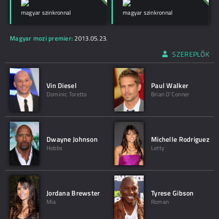
magyar szinkronnal
magyar szinkronnal
Magyar mozi premier:
2013.05.23.
SZEREPLŐK
Vin Diesel
Paul Walker
Dominic Toretto
Brian O'Conner
Dwayne Johnson
Michelle Rodriguez
Hobbs
Letty
Jordana Brewster
Tyrese Gibson
Mia
Roman