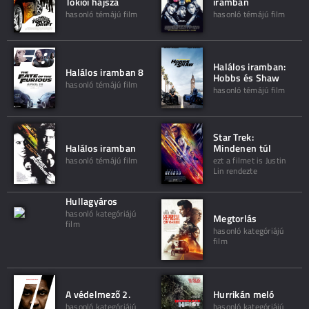
Tokiói hajsza
iramban
hasonló témájú film
hasonló témájú film
Halálos iramban:
Halálos iramban 8
Hobbs és Shaw
hasonló témájú film
hasonló témájú film
Star Trek:
Halálos iramban
Mindenen túl
hasonló témájú film
ezt a filmet is Justin
Lin rendezte
Hullagyáros
hasonló kategóriájú
Megtorlás
film
hasonló kategóriájú
film
A védelmező 2.
Hurrikán meló
hasonló kategóriájú
hasonló kategóriájú