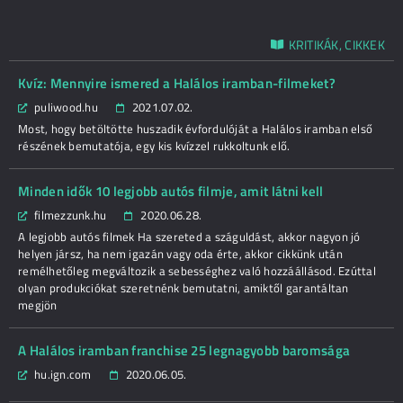
KRITIKÁK, CIKKEK
Kvíz: Mennyire ismered a Halálos iramban-filmeket?
puliwood.hu
2021.07.02.
Most, hogy betöltötte huszadik évfordulóját a Halálos iramban első
részének bemutatója, egy kis kvízzel rukkoltunk elő.
Minden idők 10 legjobb autós filmje, amit látni kell
filmezzunk.hu
2020.06.28.
A legjobb autós filmek Ha szereted a száguldást, akkor nagyon jó
helyen jársz, ha nem igazán vagy oda érte, akkor cikkünk után
remélhetőleg megváltozik a sebességhez való hozzáállásod. Ezúttal
olyan produkciókat szeretnénk bemutatni, amiktől garantáltan
megjön
A Halálos iramban franchise 25 legnagyobb baromsága
hu.ign.com
2020.06.05.