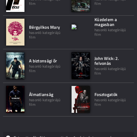
film
film
Küzdelem a
magasban
Bérgyilkos Mary
hasonló kategóriájú
hasonló kategóriájú
film
film
John Wick: 2.
A biztonsági őr
felvonás
hasonló kategóriájú
hasonló kategóriájú
film
film
Álmatlanság
Fosztogatók
hasonló kategóriájú
hasonló kategóriájú
film
film