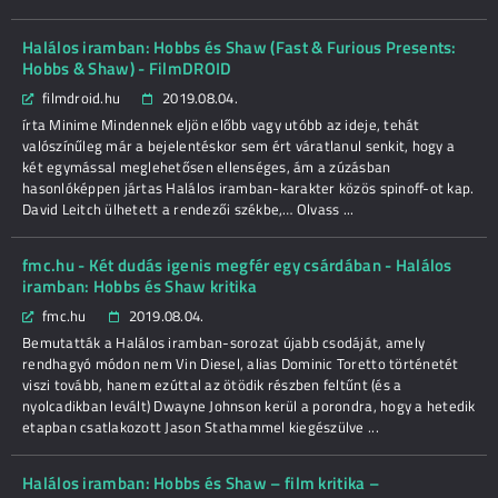
Halálos iramban: Hobbs és Shaw (Fast & Furious Presents:
Hobbs & Shaw) - FilmDROID
filmdroid.hu
2019.08.04.
írta Minime Mindennek eljön előbb vagy utóbb az ideje, tehát
valószínűleg már a bejelentéskor sem ért váratlanul senkit, hogy a
két egymással meglehetősen ellenséges, ám a zúzásban
hasonlóképpen jártas Halálos iramban-karakter közös spinoff-ot kap.
David Leitch ülhetett a rendezői székbe,… Olvass ...
fmc.hu - Két dudás igenis megfér egy csárdában - Halálos
iramban: Hobbs és Shaw kritika
fmc.hu
2019.08.04.
Bemutatták a Halálos iramban-sorozat újabb csodáját, amely
rendhagyó módon nem Vin Diesel, alias Dominic Toretto történetét
viszi tovább, hanem ezúttal az ötödik részben feltűnt (és a
nyolcadikban levált) Dwayne Johnson kerül a porondra, hogy a hetedik
etapban csatlakozott Jason Stathammel kiegészülve ...
Halálos iramban: Hobbs és Shaw – film kritika –