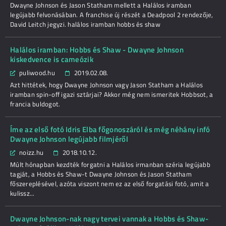
Dwayne Johnson és Jason Statham mellett a Halálos iramban
legújabb felvonásában. A franchise új részét a Deadpool 2 rendezője,
David Leitch jegyzi. halálos iramban hobbs és shaw
Halálos iramban: Hobbs és Shaw - Dwayne Johnson
kiskedvence is cameózik
puliwood.hu
2019.02.08.
Azt hittétek, hogy Dwayne Johnson vagy Jason Statham a Halálos
iramban spin-off igazi sztárjai? Akkor még nem ismeritek Hobbsot, a
francia buldogot.
Íme az első fotó Idris Elba főgonoszáról és még néhány infó
Dwayne Johnson legújabb filmjéről
noizz.hu
2018.10.12.
Múlt hónapban kezdték forgatni a Halálos irmanban széria legújabb
tagját, a Hobbs és Shaw-t Dwayne Johnson és Jason Statham
főszereplésével, azóta viszont nem ez az első forgatási fotó, amit a
kulissz...
Dwayne Johnson-nak nagy tervei vannak a Hobbs és Shaw-