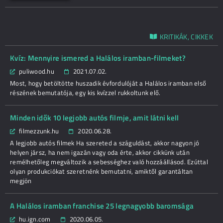
KRITIKÁK, CIKKEK
Kvíz: Mennyire ismered a Halálos iramban-filmeket?
puliwood.hu
2021.07.02.
Most, hogy betöltötte huszadik évfordulóját a Halálos iramban első
részének bemutatója, egy kis kvízzel rukkoltunk elő.
Minden idők 10 legjobb autós filmje, amit látni kell
filmezzunk.hu
2020.06.28.
A legjobb autós filmek Ha szereted a száguldást, akkor nagyon jó
helyen jársz, ha nem igazán vagy oda érte, akkor cikkünk után
remélhetőleg megváltozik a sebességhez való hozzáállásod. Ezúttal
olyan produkciókat szeretnénk bemutatni, amiktől garantáltan
megjön
A Halálos iramban franchise 25 legnagyobb baromsága
hu.ign.com
2020.06.05.