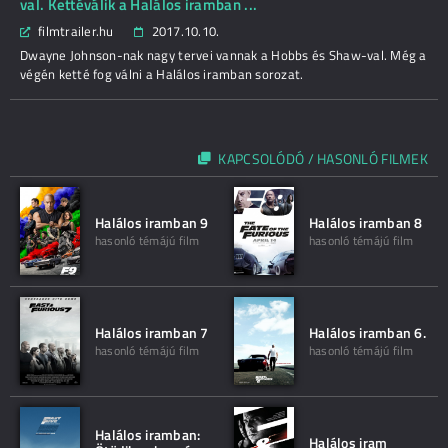
val. Kettéválik a Halálos iramban ...
filmtrailer.hu
2017.10.10.
Dwayne Johnson-nak nagy tervei vannak a Hobbs és Shaw-val. Még a
végén ketté fog válni a Halálos iramban sorozat.
KAPCSOLÓDÓ / HASONLÓ FILMEK
Halálos iramban 9
Halálos iramban 8
hasonló témájú film
hasonló témájú film
Halálos iramban 7
Halálos iramban 6.
hasonló témájú film
hasonló témájú film
Halálos iramban:
Halálos iram