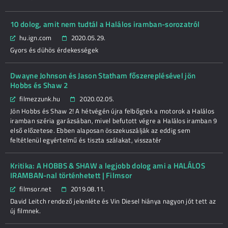
10 dolog, amit nem tudtál a Halálos iramban-sorozatról
hu.ign.com
2020.05.29.
Gyors és dühös érdekességek
Dwayne Johnson és Jason Statham főszereplésével jön
Hobbs és Shaw 2
filmezzunk.hu
2020.02.05.
Jön Hobbs és Shaw 2! A hétvégén újra felbőgtek a motorok a Halálos
iramban széria garázsában, mivel befutott végre a Halálos iramban 9
első előzetese. Ebben alaposan összekuszálják az eddig sem
feltétlenül egyértelmű és tiszta szálakat, visszatér
Kritika: A HOBBS & SHAW a legjobb dolog ami a HALÁLOS
IRAMBAN-nal történhetett | Filmsor
filmsor.net
2019.08.11.
David Leitch rendező jelenléte és Vin Diesel hiánya nagyon jót tett az
új filmnek.