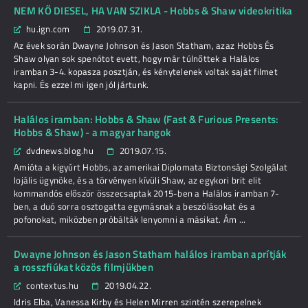
NEM KŐ DIESEL, HA VAN SZIKLA - Hobbs & Shaw videokritika
hu.ign.com
2019.07.31.
Az évek során Dwayne Johnson és Jason Statham, azaz Hobbs És
Shaw olyan sok spenótot evett, hogy már túlnőttek a Halálos
iramban 3-4. kopasza posztján, és kénytelenek voltak saját filmet
kapni. És ezzel mi igen jól jártunk.
Halálos iramban: Hobbs & Shaw (Fast & Furious Presents:
Hobbs & Shaw) - a magyar hangok
dvdnews.blog.hu
2019.07.15.
Amióta a kigyúrt Hobbs, az amerikai Diplomata Biztonsági Szolgálat
lojális ügynöke, és a törvényen kívüli Shaw, az egykori brit elit
kommandós először összecsaptak 2015-ben a Halálos iramban 7-
ben, a duó sorra osztogatta egymásnak a beszólásokat és a
pofonokat, miközben próbálták lenyomni a másikat. Ám ...
Dwayne Johnson és Jason Statham halálos iramban aprítják
a rosszfiúkat közös filmjükben
contextus.hu
2019.04.22.
Idris Elba, Vanessa Kirby és Helen Mirren szintén szerepelnek