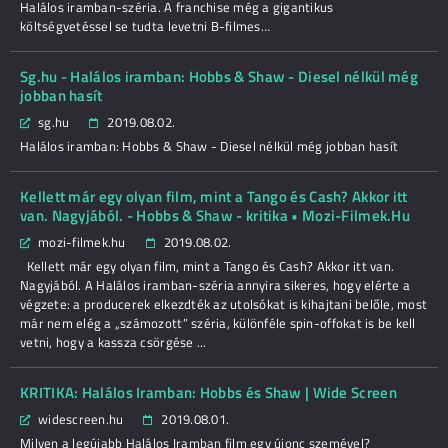
Halálos iramban-széria. A franchise még a gigantikus
költségvetéssel se tudta levetni B-filmes…
Sg.hu - Halálos iramban: Hobbs & Shaw - Diesel nélkül még
jobban hasít
sg.hu
2019.08.02.
Halálos iramban: Hobbs & Shaw - Diesel nélkül még jobban hasít
Kellett már egy olyan film, mint a Tango és Cash? Akkor itt
van. Nagyjából. - Hobbs & Shaw - kritika • Mozi-Filmek.Hu
mozi-filmek.hu
2019.08.02.
Kellett már egy olyan film, mint a Tango és Cash? Akkor itt van.
Nagyjából. A Halálos iramban-széria annyira sikeres, hogy elérte a
végzete: a producerek elkezdték az utolsókat is kihajtani belőle, most
már nem elég a „számozott” széria, különféle spin-offokat is be kell
vetni, hogy a kassza csörgése ...
KRITIKA: Halálos Iramban: Hobbs és Shaw | Wide Screen
widescreen.hu
2019.08.01.
Milyen a legújabb Halálos Iramban film egy újonc szemével?