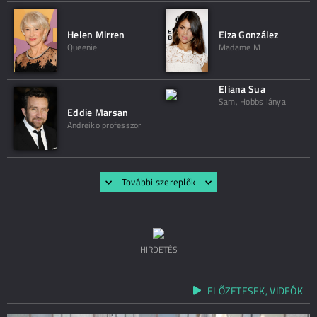
Helen Mirren
Eiza González
Queenie
Madame M
Eliana Sua
Sam, Hobbs lánya
Eddie Marsan
Andreiko professzor
További szereplők
HIRDETÉS
ELŐZETESEK, VIDEÓK