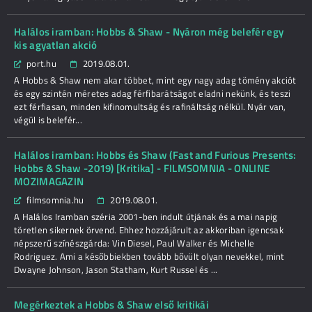
Halálos iramban: Hobbs & Shaw - Nyáron még belefér egy
kis agyatlan akció
port.hu
2019.08.01.
A Hobbs & Shaw nem akar többet, mint egy nagy adag tömény akciót
és egy szintén méretes adag férfibarátságot eladni nekünk, és teszi
ezt férfiasan, minden kifinomultság és rafináltság nélkül. Nyár van,
végül is belefér...
Halálos iramban: Hobbs és Shaw (Fast and Furious Presents:
Hobbs & Shaw -2019) [Kritika] - FILMSOMNIA - ONLINE
MOZIMAGAZIN
filmsomnia.hu
2019.08.01.
​A Halálos Iramban széria 2001-ben indult útjának és a mai napig
töretlen sikernek örvend. Ehhez hozzájárult az akkoriban igencsak
népszerű színészgárda: Vin Diesel, Paul Walker és Michelle
Rodriguez. Ami a későbbiekben tovább bővült olyan nevekkel, mint
Dwayne Johnson, Jason Statham, Kurt Russel és ...
Megérkeztek a Hobbs & Shaw első kritikái