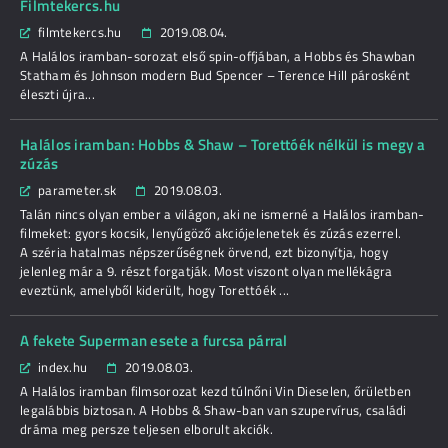
Filmtekercs.hu
filmtekercs.hu
2019.08.04.
A Halálos iramban-sorozat első spin-offjában, a Hobbs és Shawban
Statham és Johnson modern Bud Spencer – Terence Hill párosként
éleszti újra...
Halálos iramban: Hobbs & Shaw – Torettóék nélkül is megy a
zúzás
parameter.sk
2019.08.03.
Talán nincs olyan ember a világon, aki ne ismerné a Halálos iramban-
filmeket: gyors kocsik, lenyűgöző akciójelenetek és zúzás ezerrel.
A széria hatalmas népszerűségnek örvend, ezt bizonyítja, hogy
jelenleg már a 9. részt forgatják. Most viszont olyan mellékágra
eveztünk, amelyből kiderült, hogy Torettóék ...
A fekete Superman esete a furcsa párral
index.hu
2019.08.03.
A Halálos iramban filmsorozat kezd túlnőni Vin Dieselen, őrületben
legalábbis biztosan. A Hobbs & Shaw-ban van szupervírus, családi
dráma meg persze teljesen elborult akciók.