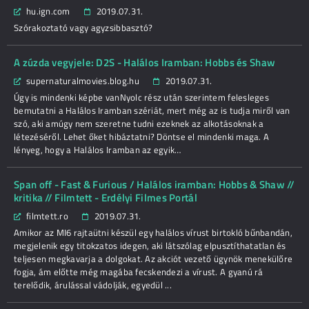
hu.ign.com
2019.07.31.
Szórakoztató vagy agyzsibbasztó?
A zúzda vegyjele: D2S - Halálos Iramban: Hobbs és Shaw
supernaturalmovies.blog.hu
2019.07.31.
Úgy is mindenki képbe vanNyolc rész után szerintem felesleges
bemutatni a Halálos Iramban szériát, mert még az is tudja miről van
szó, aki amúgy nem szeretne tudni ezeknek az alkotásoknak a
létezéséről. Lehet őket hibáztatni? Döntse el mindenki maga. A
lényeg, hogy a Halálos Iramban az egyik…
Span off - Fast & Furious / Halálos iramban: Hobbs & Shaw //
kritika // Filmtett - Erdélyi Filmes Portál
filmtett.ro
2019.07.31.
Amikor az MI6 rajtaütni készül egy halálos vírust birtokló bűnbandán,
megjelenik egy titokzatos idegen, aki látszólag elpusztíthatatlan és
teljesen megkavarja a dolgokat. Az akciót vezető ügynök menekülőre
fogja, ám előtte még magába fecskendezi a vírust. A gyanú rá
terelődik, árulással vádolják, egyedül ...