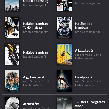
Ötödik sebesség
hasonló témájú film
hasonló témájú film
Halálos iramban -
Halálosabb
Tokiói hajsza
iramban
hasonló témájú film
hasonló témájú film
A kaszkadőr
Halálos iramban
ezt a filmet is David
hasonló témájú film
Leitch rendezte
A gyilkos járat
Deadpool 2
ezt a filmet is David
ezt a filmet is David
Leitch rendezte
Leitch rendezte
Twisters - Végzetes
Atomszőke
vihar
ezt a filmet is David