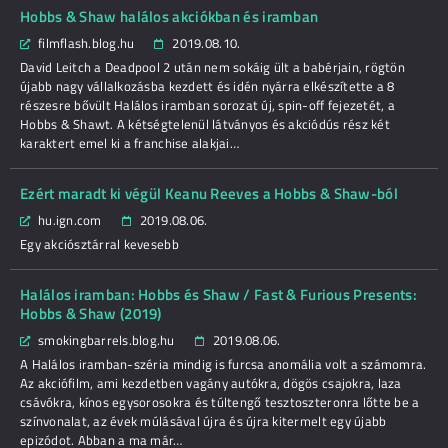
Hobbs & Shaw halálos akciókban és iramban
filmflash.blog.hu
2019.08.10.
David Leitch a Deadpool 2 után nem sokáig ült a babérjain, rögtön
újabb nagy vállalkozásba kezdett és idén nyárra elkészítette a 8
részesre bővült Halálos iramban sorozat új, spin-off fejezetét, a
Hobbs & Shawt. A kétségtelenül látványos és akciódús rész két
karaktert emel ki a franchise alakjai…
Ezért maradt ki végül Keanu Reeves a Hobbs & Shaw-ból
hu.ign.com
2019.08.06.
Egy akciósztárral kevesebb
Halálos iramban: Hobbs és Shaw / Fast & Furious Presents:
Hobbs & Shaw (2019)
smokingbarrels.blog.hu
2019.08.06.
A Halálos iramban-széria mindig is furcsa anomália volt a számomra.
Az akciófilm, ami kezdetben vagány autókra, dögös csajokra, laza
csávókra, kínos egysorosokra és túltengő tesztoszteronra lőtte be a
színvonalat, az évek múlásával újra és újra kitermelt egy újabb
epizódot. Abban a ma már…