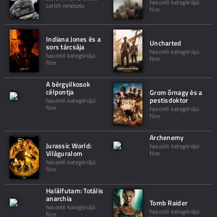
hasonló kategóriájú
Leitch rendezte
film
Indiana Jones és a
Uncharted
sors tárcsája
hasonló kategóriájú
hasonló kategóriájú
film
film
A bérgyilkosok
célpontja
Grom őrnagy és a
pestisdoktor
hasonló kategóriájú
film
hasonló kategóriájú
film
Archenemy
Jurassic World:
hasonló kategóriájú
Világuralom
film
hasonló kategóriájú
film
Halálfutam: Totális
anarchia
Tomb Raider
hasonló kategóriájú
hasonló kategóriájú
film