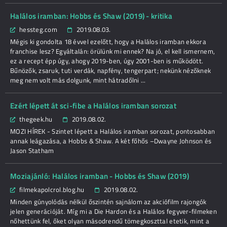
Halálos iramban: Hobbs és Shaw (2019) - kritika
hessteg.com
2019.08.03.
Mégis ki gondolta 18 évvel ezelőtt, hogy a Halálos iramban ekkora
franchise lesz? Egyáltalán: örülünk mi ennek? Na jó, el kell ismernem,
ez a recept épp úgy, ahogy 2019-ben, úgy 2001-ben is működött.
Bűnözők, zsaruk, tuti verdák, napfény, tengerpart; nekünk nézőknek
meg nem volt más dolgunk, mint hátradőlni ...
Ezért lépett át sci-fibe a Halálos iramban sorozat
thegeek.hu
2019.08.02.
MOZI HÍREK - Szintet lépett a Halálos iramban sorozat, pontosabban
annak leágazása, a Hobbs & Shaw. A két főhős –Dwayne Johnson és
Jason Statham
Moziajánló: Halálos iramban - Hobbs és Shaw (2019)
filmekapolcrol.blog.hu
2019.08.02.
Minden gúnyolódás nélkül őszintén sajnálom az akciófilm rajongók
jelen generációját. Míg mi a Die Hardon és a Halálos fegyver-filmeken
nőhettünk fel, őket olyan másodrendű tömegkoszttal etetik, mint a