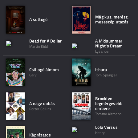
Mágikus, merész,
A suttogó
meseszép utazás
Dead for A Dollar
A Midsummer
Night's Dream
Martin Kidd
Lysander
Csillogó álmom
Ithaca
Gary
Tom Spangler
Brooklyn
A nagy dobás
legmérgesebb
embere
Porter Collins
Tommy Altmann
Lola Versus
Henry
Káprázatos