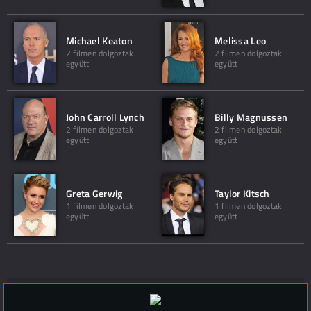
Michael Keaton
Melissa Leo
2 filmen dolgoztak
2 filmen dolgoztak
együtt
együtt
John Carroll Lynch
Billy Magnussen
2 filmen dolgoztak
2 filmen dolgoztak
együtt
együtt
Greta Gerwig
Taylor Kitsch
1 filmen dolgoztak
1 filmen dolgoztak
együtt
együtt
Hozzászólások (
0
)