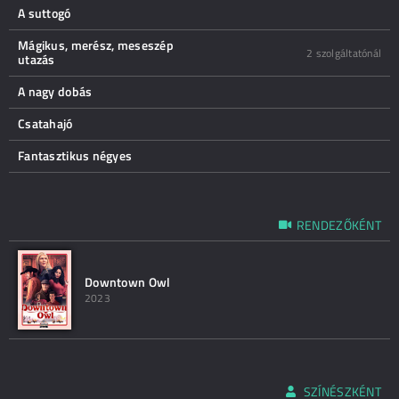
A suttogó
Mágikus, merész, meseszép
2 szolgáltatónál
utazás
A nagy dobás
Csatahajó
Fantasztikus négyes
RENDEZŐKÉNT
Downtown Owl
2023
SZÍNÉSZKÉNT