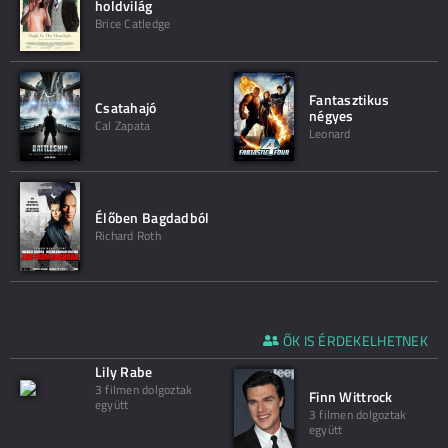
holdvilág
Brice Catledge
Fantasztikus
Csatahajó
négyes
Cal Zapata
Leonard
Élőben Bagdadból
Richard Roth
ŐK IS ÉRDEKELHETNEK
Lily Rabe
3 filmen dolgoztak
Finn Wittrock
együtt
3 filmen dolgoztak
együtt