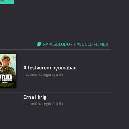
KAPCSOLÓDÓ / HASONLÓ FILMEK
A testvérem nyomában
hasonló kategóriájú film
Erna i krig
hasonló kategóriájú film