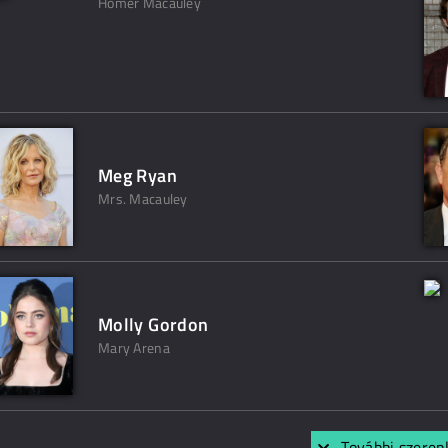
Homer Macauley
Meg Ryan
Mrs. Macauley
Molly Gordon
Mary Arena
További szerep