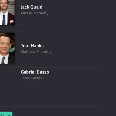
Jack Quaid
Marcus Macauley
Tom Hanks
Matthew Macauley
Gabriel Basso
Tobey George
lők