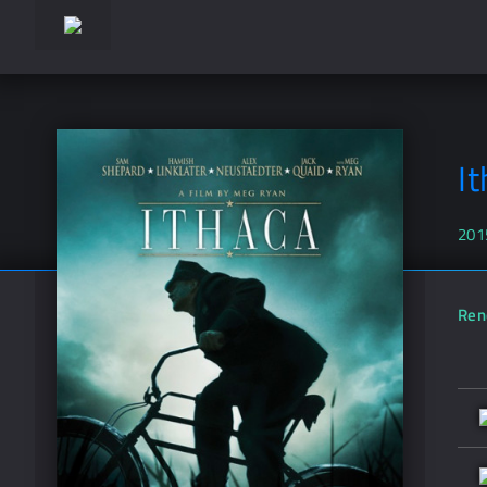
I
201
Ren