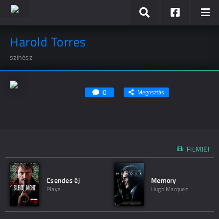
Harold Torres
színész
0
Megosztás
FILMJEI
Csendes éj
Memory
Playa
Hugo Marquez