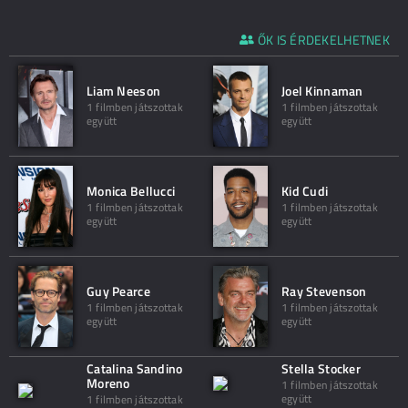
ŐK IS ÉRDEKELHETNEK
Liam Neeson
Joel Kinnaman
1 filmben játszottak
1 filmben játszottak
együtt
együtt
Monica Bellucci
Kid Cudi
1 filmben játszottak
1 filmben játszottak
együtt
együtt
Guy Pearce
Ray Stevenson
1 filmben játszottak
1 filmben játszottak
együtt
együtt
Catalina Sandino
Stella Stocker
Moreno
1 filmben játszottak
együtt
1 filmben játszottak