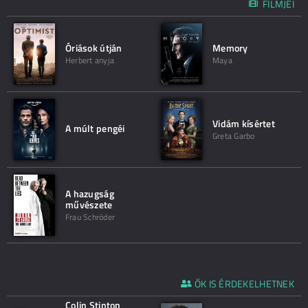
FILMJEI
Óriások útján
Memory
Herbert anyja
Maya
Vidám kísértet
A múlt pengéi
Greta Garbo
A hazugság
művészete
Frau Schröder
ŐK IS ÉRDEKELHETNEK
Colin Stinton