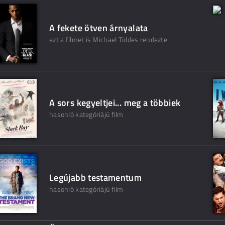
A fekete ötven árnyalata
ezt a filmet is Michael Tiddes rendezte
A sors kegyeltjei... meg a többiek
hasonló kategóriájú film
Legújabb testamentum
hasonló kategóriájú film