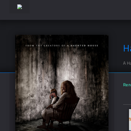
H
A H
Ren