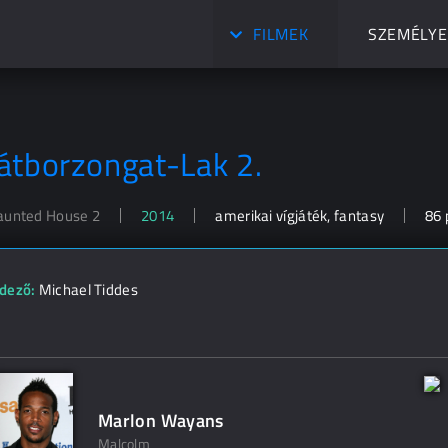
FILMEK
SZEMÉLYE
átborzongat-Lak 2.
aunted House 2
2014
amerikai vígjáték, fantasy
86 
dező:
Michael Tiddes
Marlon Wayans
Malcolm