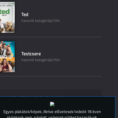
Ted
hasonló kategóriájú film
Testcsere
hasonló kategóriájú film
ak ne kelljen"? Mondd el másoknak is!
 (
0
)
Egyes plakátok/képek, illetve előzetesek/videók 18 éven
aluliaknak nem ajánlott, valamint sütiket használunk.