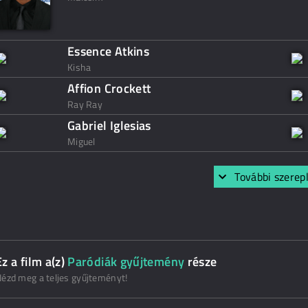
Essence Atkins
Kisha
Affion Crockett
Ray Ray
Gabriel Iglesias
Miguel
További szerep
Ez a film a(z)
Paródiák gyűjtemény
része
ézd meg a teljes gyűjteményt!