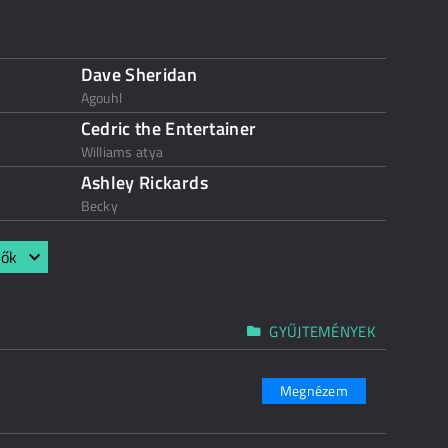
Dave Sheridan
Agouhl
Cedric the Entertainer
Williams atya
Ashley Rickards
Becky
lők
GYŰJTEMÉNYEK
Megnézem