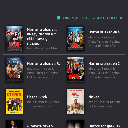
KAPCSOLÓDÓ / HASONLÓ FILMEK
Horrorra akadva,
Horrorra akadva 4.
avagy tudom kit
ebben a filmben is
ettél tavaly
Anna Faris és Regina
nyárson
Hall a főszereplők
hasonló témájú film
Horrorra akadva 3.
Horrorra akadva 2
ebben a filmben is
ebben a filmben is
Anna Faris és Regina
Anna Faris és Regina
Hall a főszereplők
Hall a főszereplők
Hatos ikrek
Naked
ezt a filmet is Michael
ezt a filmet is Michael
Tiddes rendezte
Tiddes rendezte
A fekete ötven
Hátborzongat-Lak