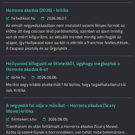
Horrorra akadva (2026) - kritika
hetediksor.hu
2026.06.07.
Az elmúlt negyedszázadban nem mutatott valami fényes formát az
előtte 20 évig csúcson lévő paródiaműfaj, azonban az ipart mindig
van ok miért kifigurázni, az aktuális trendek mindig adni fogják az
alapot, így Hollywood ezen sarkát is elérték a franchise felélesztések.
A Csupasz pisztoly és az Űrgolyhók ...
Hollywood kifogyott az ötletekből, úgyhogy megkaptuk a
Horrorra akadva 6-ot
dehir.hu
2026.06.06.
Merész vagy inkább elvetemült? Az biztos, hogy tagadhatatlanul túl
sok. Kritika.
A negyedik fal adja a másikat – Horrorra akadva (Scary
Movie) kritika
filmtekercs.hu
2026.06.05.
Tizenhárom év után feltámadt a Horrorra akadva (Scary Movie).
Azóta új szelek fújnak a horrorvidéken, van tehát mibe belemártani...