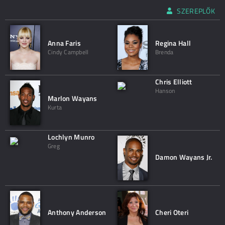
SZEREPLŐK
Anna Faris
Regina Hall
Cindy Campbell
Brenda
Chris Elliott
Hanson
Marlon Wayans
Kurta
Lochlyn Munro
Greg
Damon Wayans Jr.
Anthony Anderson
Cheri Oteri