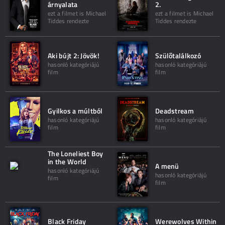
árnyalata
2.
ezt a filmet is Michael
ezt a filmet is Michael
Tiddes rendezte
Tiddes rendezte
Aki bújt 2: Jövök!
Szülőtalálkozó
hasonló kategóriájú
hasonló kategóriájú
film
film
Gyilkos a múltból
Deadstream
hasonló kategóriájú
hasonló kategóriájú
film
film
The Loneliest Boy
in the World
A menü
hasonló kategóriájú
hasonló kategóriájú
film
film
Black Friday
Werewolves Within