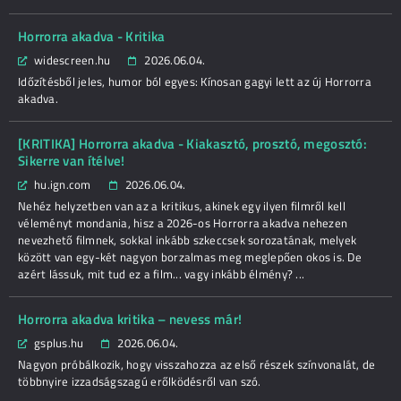
Horrorra akadva - Kritika
widescreen.hu
2026.06.04.
Időzítésből jeles, humor ból egyes: Kínosan gagyi lett az új Horrorra
akadva.
[KRITIKA] Horrorra akadva - Kiakasztó, prosztó, megosztó:
Sikerre van ítélve!
hu.ign.com
2026.06.04.
Nehéz helyzetben van az a kritikus, akinek egy ilyen filmről kell
véleményt mondania, hisz a 2026-os Horrorra akadva nehezen
nevezhető filmnek, sokkal inkább szkeccsek sorozatának, melyek
között van egy-két nagyon borzalmas meg meglepően okos is. De
azért lássuk, mit tud ez a film... vagy inkább élmény? ...
Horrorra akadva kritika – nevess már!
gsplus.hu
2026.06.04.
Nagyon próbálkozik, hogy visszahozza az első részek színvonalát, de
többnyire izzadságszagú erőlködésről van szó.