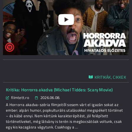
KRITIKÁK, CIKKEK
Kritika: Horrorra akadva (Michael Tiddes: Scary Movie)
filmtett.ro
2026.06.08.
A Horrorra akadva-széria filmjeitől sosem várt el igazán sokat az
ember: alpári humor, popkulturális utalásokkal megspékelt történet
– és kábé ennyi. Nem kértünk karakterépítést, jól felépített
történetíveket, még látvány is terén is megbocsátóak voltunk, csak
egy kis kacagásra vágytunk. Csakhogy a ...