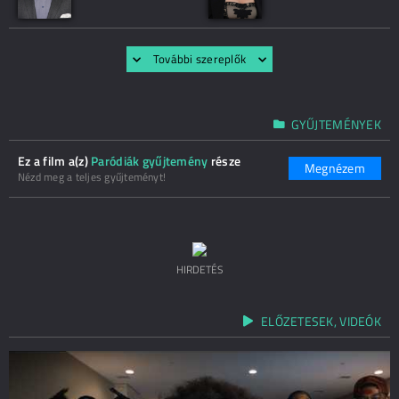
További szereplők
GYŰJTEMÉNYEK
Ez a film a(z)
Paródiák gyűjtemény
része
Megnézem
Nézd meg a teljes gyűjteményt!
HIRDETÉS
ELŐZETESEK, VIDEÓK