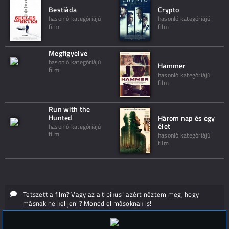
Bestiáda
Crypto
hasonló kategóriájú
hasonló kategóriájú
film
film
Megfigyelve
hasonló kategóriájú
Hammer
film
hasonló kategóriájú
film
Run with the
Hunted
Három nap és egy
élet
hasonló kategóriájú
film
hasonló kategóriájú
film
Tetszett a film? Vagy az a tipikus "azért néztem meg, hogy
másnak ne kelljen"? Mondd el másoknak is!
Hozzászólások (
0
)