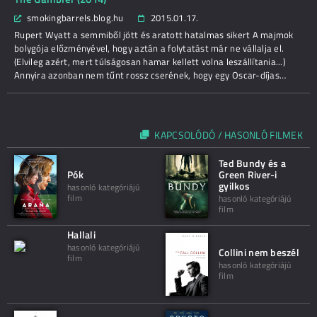
smokingbarrels.blog.hu
2015.01.17.
Rupert Wyatt a semmiből jött és aratott hatalmas sikert A majmok
bolygója előzményével, hogy aztán a folytatást már ne vállalja el.
(Elvileg azért, mert túlságosan hamar kellett volna leszállítania...)
Annyira azonban nem tűnt rossz cserének, hogy egy Oscar-díjas…
KAPCSOLÓDÓ / HASONLÓ FILMEK
Ted Bundy és a
Pók
Green River-i
gyilkos
hasonló kategóriájú
film
hasonló kategóriájú
film
Hallali
hasonló kategóriájú
Collini nem beszél
film
hasonló kategóriájú
film