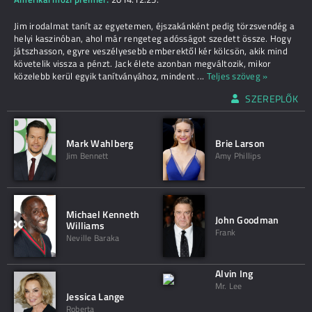
Jim irodalmat tanít az egyetemen, éjszakánként pedig törzsvendég a
helyi kaszinóban, ahol már rengeteg adósságot szedett össze. Hogy
játszhasson, egyre veszélyesebb emberektől kér kölcsön, akik mind
követelik vissza a pénzt. Jack élete azonban megváltozik, mikor
közelebb kerül egyik tanítványához, mindent
...
Teljes szöveg »
SZEREPLŐK
Mark Wahlberg
Brie Larson
Jim Bennett
Amy Phillips
Michael Kenneth
John Goodman
Williams
Frank
Neville Baraka
Alvin Ing
Mr. Lee
Jessica Lange
Roberta