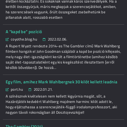
életben kockáztatni. És sokaknak vannak káros szenvedélyeik. Ha a
kettőt összegyúrjuk, máris megkapjuk a szerencsejátékot, amiben,
ha szerencsések vagyunk, őrült összegeket zsebelhetünk be
pillanatok alatt, rosszabb esetben
A "kapd be" pozíció
coyothe.blog.hu
2022.02.06.
A Rupert Wyatt rendezte 2014-es The Gambler című Mark Wahlberg
filmben hangzik el John Goodman szájából a kapd be pozíció kifejezés,
mely nagy élet-igazságként került a filmtörténetbe (amihez később
saját élet-tapasztalatként egy kis kiegészítést illesztettem [erről
később bővebben]). De hozzá…
Egy film, amihez Mark Wahlbergnek 30 kilót kellett leadnia
port.hu
2022.01.21.
A színésznek kivételesen nem kellett kigyúrnia magát, sőt, a
Hazárdjáték kedvéért Wahlberg majdnem harminc kilót adott le,
hogy eljátszhassa a szerencsejáték-függő irodalomprofesszort, aki
nagyon távoli rokonságban áll Dosztojevszkijjel!
The Gambler (2014)