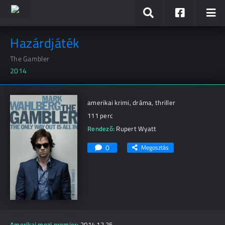
Hazárdjáték
The Gambler
2014
amerikai krimi, dráma, thriller
111 perc
Rendező:
Rupert Wyatt
0
Megosztás
Amerikai mozi premier:
2014.12.25.