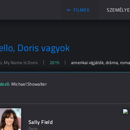
FILMEK
SZEMÉLYE
ello, Doris vagyok
lo, My Name Is Doris
2015
amerikai vígjáték, dráma, rom
dező:
Michael Showalter
Sally Field
Doris