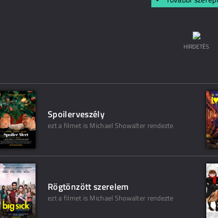
HIRDETÉS
Spoilerveszély
ezt a filmet is Michael Showalter rendezte
Rögtönzött szerelem
ezt a filmet is Michael Showalter rendezte