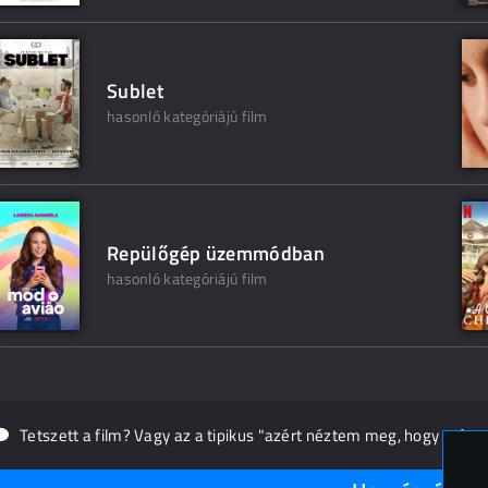
Sublet
hasonló kategóriájú film
Repülőgép üzemmódban
hasonló kategóriájú film
Tetszett a film? Vagy az a tipikus "azért néztem meg, hogy másn