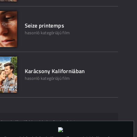
Seize printemps
hasonló kategóriájú film
Karácsony Kaliforniában
hasonló kategóriájú film
ak ne kelljen"? Mondd el másoknak is!