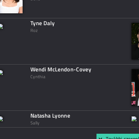
Tyne Daly
Roz
Wendi McLendon-Covey
Cynthia
Natasha Lyonne
Sally
További szerep