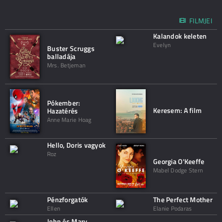
FILMJEI
Kalandok keleten
Evelyn
Buster Scruggs
balladája
Mrs. Betjeman
Pókember:
Keresem: A film
Hazatérés
Anne Marie Hoag
Hello, Doris vagyok
Roz
Georgia O'Keeffe
Mabel Dodge Stern
Pénzforgatók
The Perfect Mother
Ellen
Elanie Podaras
John és Mary