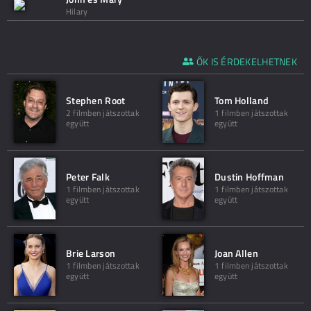
Hilary
ŐK IS ÉRDEKELHETNEK
Stephen Root
Tom Holland
2 filmben játszottak
1 filmben játszottak
együtt
együtt
Peter Falk
Dustin Hoffman
1 filmben játszottak
1 filmben játszottak
együtt
együtt
Brie Larson
Joan Allen
1 filmben játszottak
1 filmben játszottak
együtt
együtt