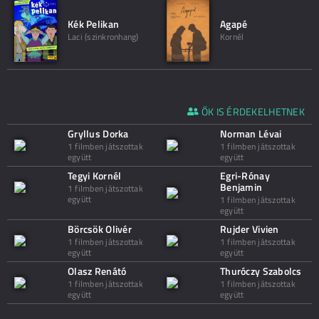
Kék Pelikan
Agapé
Laci (szinkronhang)
Kornél
ŐK IS ÉRDEKELHETNEK
Gryllus Dorka
Norman Lévai
1 filmben játszottak
1 filmben játszottak
együtt
együtt
Tegyi Kornél
Egri-Rónay
Benjamin
1 filmben játszottak
együtt
1 filmben játszottak
együtt
Börcsök Olivér
Rujder Vivien
1 filmben játszottak
1 filmben játszottak
együtt
együtt
Olasz Renátó
Thuróczy Szabolcs
1 filmben játszottak
1 filmben játszottak
együtt
együtt