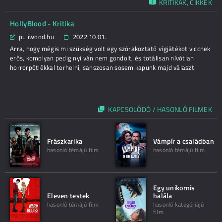
KRITIKÁK, CIKKEK
HollyBlood - Kritika
puliwood.hu
2022.10.01.
Arra, hogy mégis mi szükség volt egy szórakoztató vígjátékot viccnek
erős, komolyan pedig nyilván nem gondolt, és totálisan nívótlan
horrorpótlékkal terhelni, sanszosan sosem kapunk majd választ.
KAPCSOLÓDÓ / HASONLÓ FILMEK
Frászkarika
Vámpír a családban
hasonló témájú film
hasonló témájú film
Egy unikornis
Eleven testek
halála
hasonló témájú film
hasonló kategóriájú
film