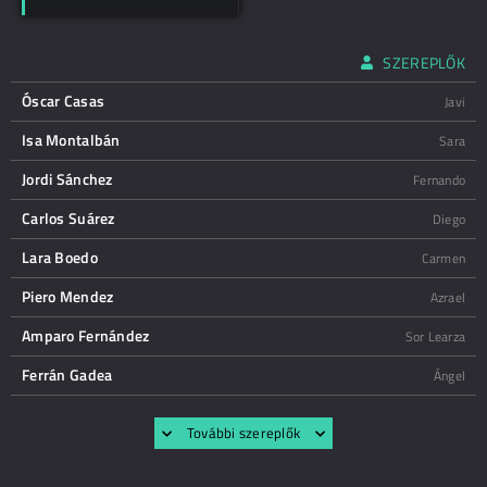
SZEREPLŐK
Óscar Casas
Javi
Isa Montalbán
Sara
Jordi Sánchez
Fernando
Carlos Suárez
Diego
Lara Boedo
Carmen
Piero Mendez
Azrael
Amparo Fernández
Sor Learza
Ferrán Gadea
Ángel
További szereplők