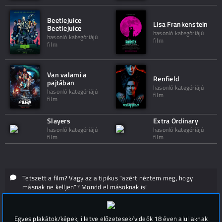
Beetlejuice
Lisa Frankenstein
Beetlejuice
hasonló kategóriájú
hasonló kategóriájú
film
film
Van valami a
Renfield
pajtában
hasonló kategóriájú
hasonló kategóriájú
film
film
Slayers
Extra Ordinary
hasonló kategóriájú
hasonló kategóriájú
film
film
Tetszett a film? Vagy az a tipikus "azért néztem meg, hogy
másnak ne kelljen"? Mondd el másoknak is!
Hozzászólások (
0
)
Egyes plakátok/képek, illetve előzetesek/videók 18 éven aluliaknak