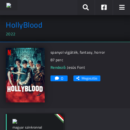
HollyBlood
2022
spanyol vígjáték, fantasy, horror
87 perc
Rendező:
Jesús Font
0
Megosztás
magyar szinkronnal