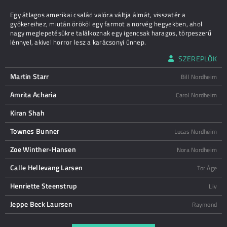
Egy átlagos amerikai család valóra váltja álmát, visszatér a
gyökereihez, miután örököl egy farmot a norvég hegyekben, ahol
nagy meglepetésükre találkoznak egy igencsak haragos, törpeszerű
lénnyel, akivel horror lesz a karácsonyi ünnep.
SZEREPLŐK
Martin Starr
Bill Nordheim
Amrita Acharia
Carol Nordheim
Kiran Shah
Townes Bunner
Lucas Nordheim
Zoe Winther-Hansen
Nora Nordheim
Calle Hellevang Larsen
Tor Åge
Henriette Steenstrup
Liv
Jeppe Beck Laursen
Raymond