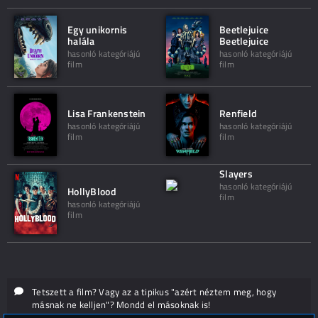
Egy unikornis
Beetlejuice
halála
Beetlejuice
hasonló kategóriájú
hasonló kategóriájú
film
film
Lisa Frankenstein
Renfield
hasonló kategóriájú
hasonló kategóriájú
film
film
Slayers
hasonló kategóriájú
HollyBlood
film
hasonló kategóriájú
film
Tetszett a film? Vagy az a tipikus "azért néztem meg, hogy
másnak ne kelljen"? Mondd el másoknak is!