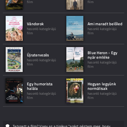
film
film
Vándorok
Ami maradt belőled
hasonló kategóriájú
hasonló kategóriájú
film
film
Blue Heron - Egy
Újratervezés
nyár emléke
hasonló kategóriájú
hasonló kategóriájú
film
film
Egy humorista
Hogyan legyünk
halála
normálisak
hasonló kategóriájú
hasonló kategóriájú
film
film
Tetszett a film? Vagy az a tipikus "azért néztem meg, hogy