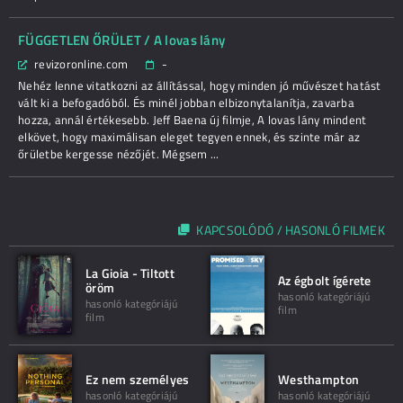
FÜGGETLEN ŐRÜLET / A lovas lány
revizoronline.com
-
Nehéz lenne vitatkozni az állítással, hogy minden jó művészet hatást
vált ki a befogadóból. És minél jobban elbizonytalanítja, zavarba
hozza, annál értékesebb. Jeff Baena új filmje, A lovas lány mindent
elkövet, hogy maximálisan eleget tegyen ennek, és szinte már az
őrületbe kergesse nézőjét. Mégsem ...
KAPCSOLÓDÓ / HASONLÓ FILMEK
La Gioia - Tiltott
Az égbolt ígérete
öröm
hasonló kategóriájú
hasonló kategóriájú
film
film
Ez nem személyes
Westhampton
hasonló kategóriájú
hasonló kategóriájú