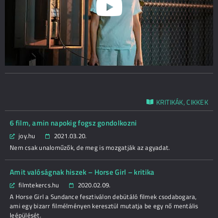
KRITIKÁK, CIKKEK
6 film, amin napokig fogsz gondolkozni
joy.hu
2021.03.20.
Nem csak unaloműzők, de meg is mozgatják az agyadat.
Amit valóságnak hiszek – Horse Girl – kritika
filmtekercs.hu
2020.02.09.
A Horse Girl a Sundance fesztiválon debütáló filmek csodabogara,
ami egy bizarr filmélményen keresztül mutatja be egy nő mentális
leépülését.