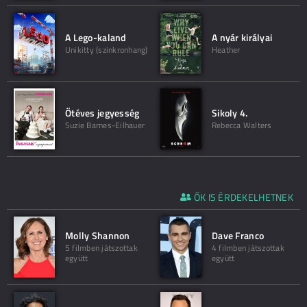
A Lego-kaland
A nyár királyai
Unikitty (szinkronhang)
Heather
Ötéves jegyesség
Sikoly 4.
Suzie Barnes-Eilhauer
Rebecca Walters
ŐK IS ÉRDEKELHETNEK
Molly Shannon
Dave Franco
5 filmben játszottak
4 filmben játszottak
együtt
együtt