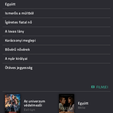
Együtt
Ismerős a múltból
Ígéretes fiatal nő
A lovas lány
Karácsonyi meglepi
Bővérű nővérek
A nyár királyai
Ötéves jegyesség
FILMJEI
Az univerzum
Együtt
védelmezői
Millie
Evil-Lyn