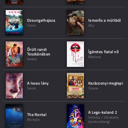
Dzsungelhajsza
Ismerős a múltból
Claire
Ally
Őrült randi
Ígéretes fiatal nő
Toszkánában
Madison
Amber
A lovas lány
Karácsonyi meglepi
Sarah
Sloane
A Lego-kaland 2
The Rental
Unikitty / Ultrakatty
Michelle
(szinkronhang)