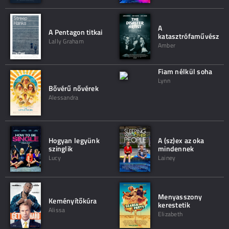
A
A Pentagon titkai
katasztrófaművész
Lally Graham
Amber
Fiam nélkül soha
Lynn
Bővérű nővérek
Alessandra
Hogyan legyünk
A (sz)ex az oka
szinglik
mindennek
Lucy
Lainey
Menyasszony
Keményítőkúra
kerestetik
Alissa
Elizabeth