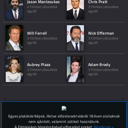
Jason Mantzoukas
Chris Pratt
4 filmben játszottak
3 filmben játszottak
együtt
együtt
Will Ferrell
Nick Offerman
3 filmben játszottak
3 filmben játszottak
együtt
együtt
Aubrey Plaza
Adam Brody
3 filmben játszottak
3 filmben játszottak
együtt
együtt
Hozzászólások (
0
)
Egyes plakátok/képek, illetve előzetesek/videók 18 éven aluliaknak
nem ajánlott, valamint sütiket használunk.
A Filmlexikon böngészésével elfogadod ezeket.
Részletek »