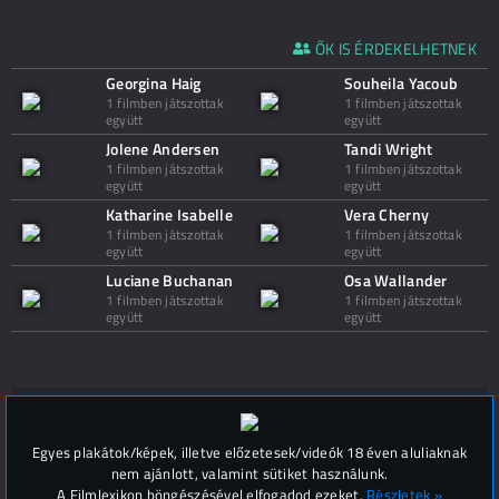
ŐK IS ÉRDEKELHETNEK
Georgina Haig
Souheila Yacoub
1 filmben játszottak
1 filmben játszottak
együtt
együtt
Jolene Andersen
Tandi Wright
1 filmben játszottak
1 filmben játszottak
együtt
együtt
Katharine Isabelle
Vera Cherny
1 filmben játszottak
1 filmben játszottak
együtt
együtt
Luciane Buchanan
Osa Wallander
1 filmben játszottak
1 filmben játszottak
együtt
együtt
Hozzászólások (
0
)
Egyes plakátok/képek, illetve előzetesek/videók 18 éven aluliaknak
nem ajánlott, valamint sütiket használunk.
A Filmlexikon böngészésével elfogadod ezeket.
Részletek »