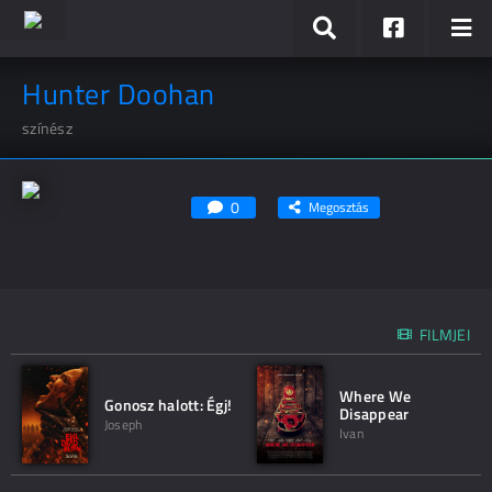
Hunter Doohan
színész
0
Megosztás
FILMJEI
Where We
Gonosz halott: Égj!
Disappear
Joseph
Ivan