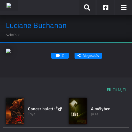
Luciane Buchanan
színész
0
Megosztás
FILMJEI
Gonosz halott: Égj!
A mélyben
Thya
Jules