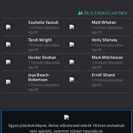
ŐK IS ÉRDEKELHETNEK
Souheila Yacoub
Matt Whelan
1 filmben játszottak
1 filmben játszottak
együtt
együtt
Tandi Wright
Holly Shervey
1 filmben játszottak
1 filmben játszottak
együtt
együtt
Hunter Doohan
Mark Mitchinson
1 filmben játszottak
1 filmben játszottak
együtt
együtt
Jaya Beach-
Erroll Shand
Robertson
1 filmben játszottak
együtt
1 filmben játszottak
együtt
Hozzászólások (
0
)
Egyes plakátok/képek, illetve előzetesek/videók 18 éven aluliaknak
nem ajánlott, valamint sütiket használunk.