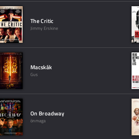
The Critic
Jimmy Erskine
Macskák
Gus
On Broadway
önmaga