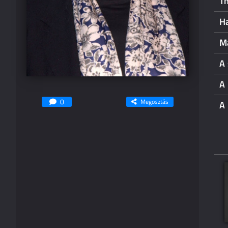
Th
Ha
M
A 
A 
0
Megosztás
A