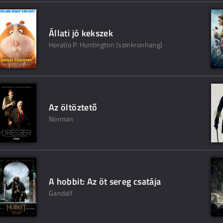
Állati jó kekszek
Horatio P. Huntington (szinkronhang)
Az öltöztető
Norman
A hobbit: Az öt sereg csatája
Gandalf