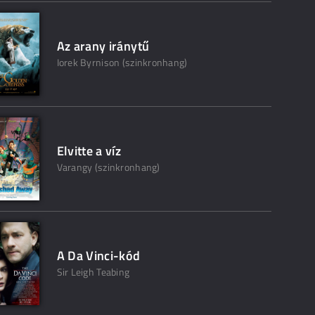
Az arany iránytű
Iorek Byrnison (szinkronhang)
Elvitte a víz
Varangy (szinkronhang)
A Da Vinci-kód
Sir Leigh Teabing