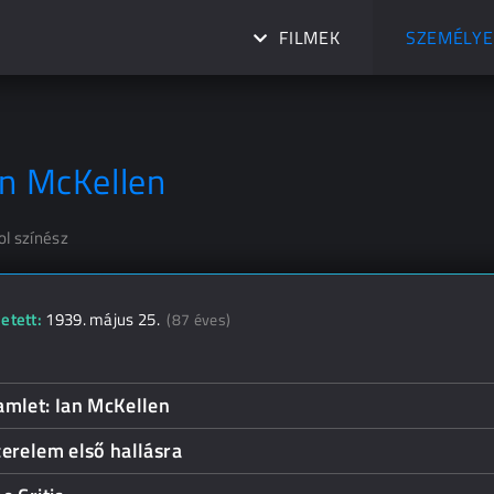
FILMEK
SZEMÉLYE
an McKellen
ol színész
etett:
1939. május 25.
(87 éves)
amlet: Ian McKellen
erelem első hallásra