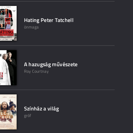
Hating Peter Tatchell
önmaga
A hazugság művészete
Roy Courtnay
Színház a világ
gróf