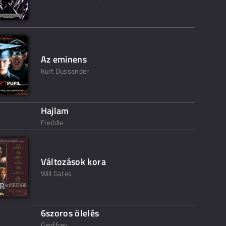
Az eminens
Kurt Dussander
Hajlam
Freddie
Változások kora
Will Gates
6szoros ölelés
Geoffrey