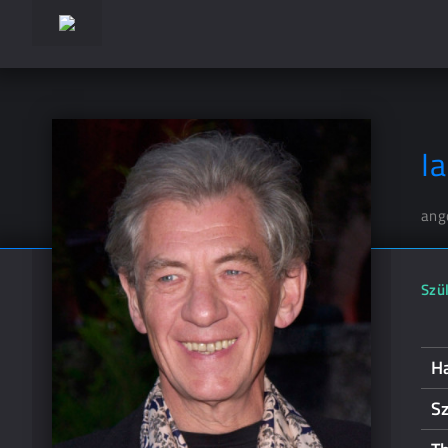
I
ang
Szül
H
Sz