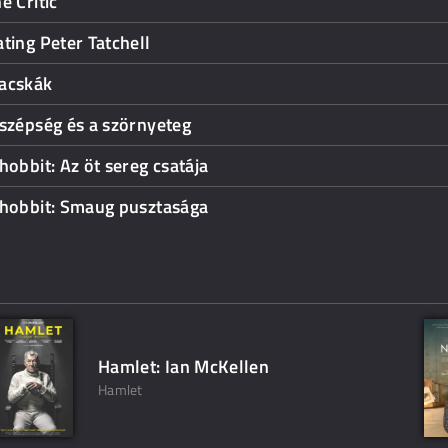
e Critic
ting Peter Tatchell
acskák
szépség és a szörnyeteg
hobbit: Az öt sereg csatája
 hobbit: Smaug pusztasága
Hamlet: Ian McKellen
Hamlet