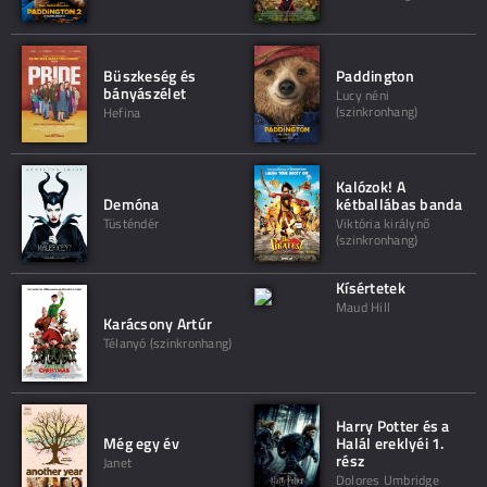
Büszkeség és
Paddington
bányászélet
Lucy néni
(szinkronhang)
Hefina
Kalózok! A
Demóna
kétballábas banda
Tüsténdér
Viktória királynő
(szinkronhang)
Kísértetek
Maud Hill
Karácsony Artúr
Télanyó (szinkronhang)
Harry Potter és a
Még egy év
Halál ereklyéi 1.
rész
Janet
Dolores Umbridge