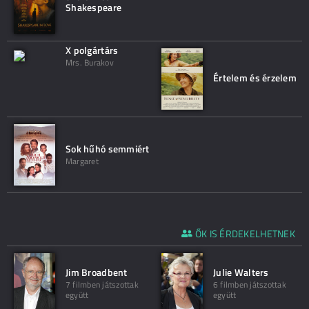
Shakespeare
X polgártárs
Mrs. Burakov
Értelem és érzelem
Sok hűhó semmiért
Margaret
ŐK IS ÉRDEKELHETNEK
Jim Broadbent
Julie Walters
7 filmben játszottak
6 filmben játszottak
együtt
együtt