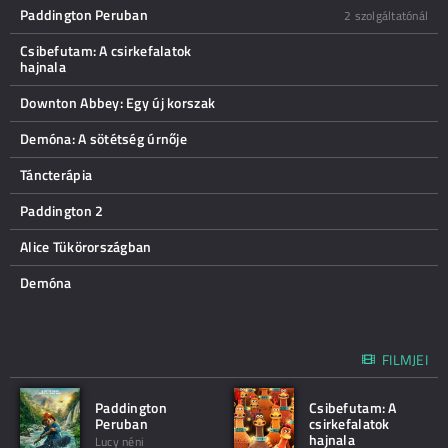
Paddington Peruban
2 szolgáltatónál
Csibefutam: A csirkefalatok
hajnala
Downton Abbey: Egy új korszak
Demóna: A sötétség úrnője
Táncterápia
Paddington 2
Alice Tükörországban
Demóna
FILMJEI
Paddington
Csibefutam: A
Peruban
csirkefalatok
hajnala
Lucy néni