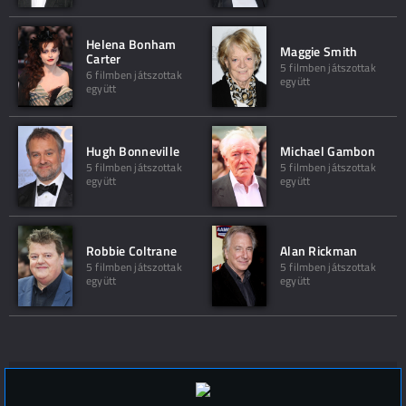
Helena Bonham
Maggie Smith
Carter
5 filmben játszottak
6 filmben játszottak
együtt
együtt
Hugh Bonneville
Michael Gambon
5 filmben játszottak
5 filmben játszottak
együtt
együtt
Robbie Coltrane
Alan Rickman
5 filmben játszottak
5 filmben játszottak
együtt
együtt
Hozzászólások (
0
)