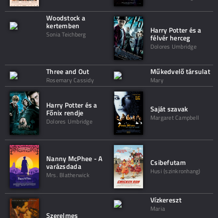
Woodstock a
kertemben
Harry Potter és a
Sonia Teichberg
félvér herceg
Dolores Umbridge
Three and Out
Műkedvelő társulat
Rosemary Cassidy
Mary
Harry Potter és a
Saját szavak
Főnix rendje
Margaret Campbell
Dolores Umbridge
Nanny McPhee - A
Csibefutam
varázsdada
Husi (szinkronhang)
Mrs. Blatherwick
Vízkereszt
Maria
Szerelmes