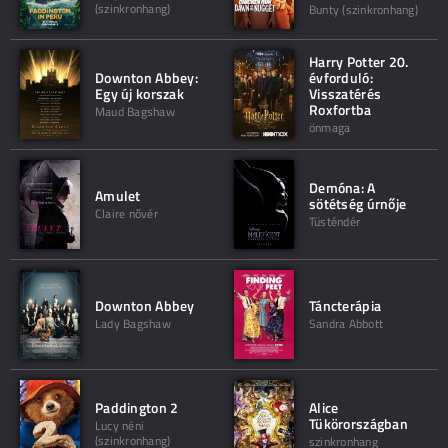
(szinkronhang)
Bunty (szinkronhang)
Harry Potter 20.
Downton Abbey:
évforduló:
Egy új korszak
Visszatérés
Roxfortba
Maud Bagshaw
önmaga
Demóna: A
Amulet
sötétség úrnője
Claire nővér
Tüsténdér
Downton Abbey
Táncterápia
Lady Bagshaw
Sandra Abbott
Paddington 2
Alice
Tükörországban
Lucy néni
(szinkronhang)
szinkronhang