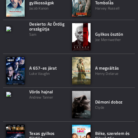
gyilkosságok
Tombolás
Jacob Kanon
Harvey Russell
Desierto: Az Ördög
országútja
Gyilkos ösztön
Sam
Joe Merriwether
A 657-es járat
A megváltás
Luke Vaughn
Henry Delarue
Vörös hajnal
Andrew Tanner
Démoni doboz
Clyde
Texas gyilkos
Béke, szerelem és