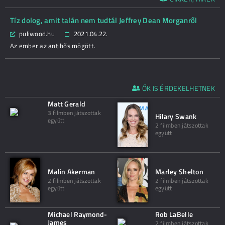
Tíz dolog, amit talán nem tudtál Jeffrey Dean Morganről
puliwood.hu
2021.04.22.
Az ember az antihős mögött.
ŐK IS ÉRDEKELHETNEK
Matt Gerald
3 filmben játszottak
Hilary Swank
együtt
2 filmben játszottak
együtt
Malin Akerman
Marley Shelton
2 filmben játszottak
2 filmben játszottak
együtt
együtt
Michael Raymond-
Rob LaBelle
James
2 filmben játszottak