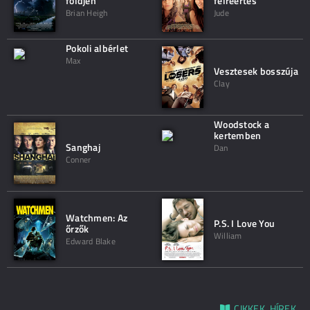
földjén
félreértés
Brian Heigh
Jude
Pokoli albérlet
Max
Vesztesek bosszúja
Clay
Woodstock a
kertemben
Sanghaj
Dan
Conner
Watchmen: Az
P.S. I Love You
őrzők
William
Edward Blake
CIKKEK, HÍREK