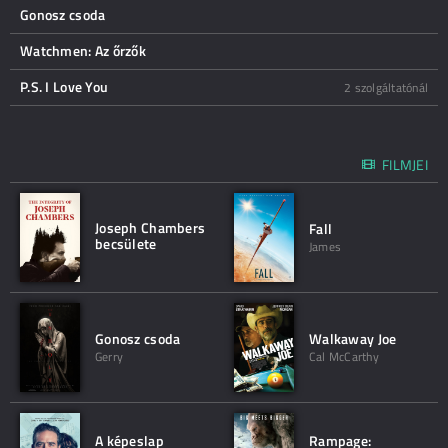
Gonosz csoda
Watchmen: Az őrzők
P.S. I Love You
2 szolgáltatónál
FILMJEI
Joseph Chambers
Fall
becsülete
James
Gonosz csoda
Walkaway Joe
Gerry
Cal McCarthy
A képeslap
Rampage: