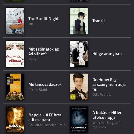
The Sunlit Night
Tranzit
Ian
Mit szólnátok az
Hölgy aranyban
Adolfhoz?
René
Dr. Hope: Egy
Műkincsvadászok
asszony nem adja
fel
Viktor Stahl
Otto Walther
A bukás - Hitler
Napola - A Führer
utolsó napjai
elit csapata
Wilhelm Burgdorf
Gauleiter Heinrich Stein
tábornok