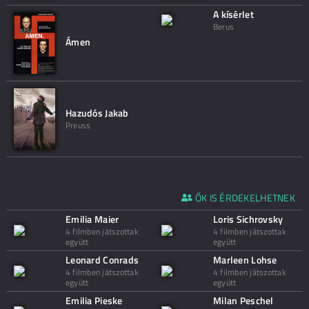
A kísérlet
Berus
Ámen
Hazudós Jakab
Preuss
ŐK IS ÉRDEKELHETNEK
Emilia Maier
Loris Sichrovsky
4 filmben játszottak
4 filmben játszottak
együtt
együtt
Leonard Conrads
Marleen Lohse
4 filmben játszottak
4 filmben játszottak
együtt
együtt
Emilia Pieske
Milan Peschel