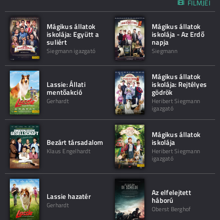
FILMJEI
Mágikus állatok
Mágikus állatok
iskolája: Együtt a
iskolája - Az Erdő
suliért
napja
Siegmann igazgató
Siegmann
Mágikus állatok
Lassie: Állati
iskolája: Rejtélyes
mentőakció
gödrök
Gerhardt
Heribert Siegmann
igazgató
Mágikus állatok
Bezárt társadalom
iskolája
Klaus Engelhardt
Heribert Siegmann
igazgató
Az elfelejtett
Lassie hazatér
háború
Gerhardt
Oberst Berghof