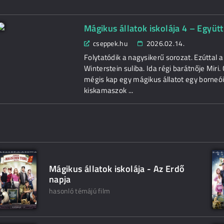
Mágikus állatok iskolája 4 – Együtt 
cseppek.hu
2026.02.14.
Folytatódik a nagysikerű sorozat. Ezúttal a
Winterstein suliba. Ida régi barátnője Miri.
mégis kap egy mágikus állatot egy borneói
kiskamaszok ...
Mágikus állatok iskolája - Az Erdő
napja
hasonló témájú film