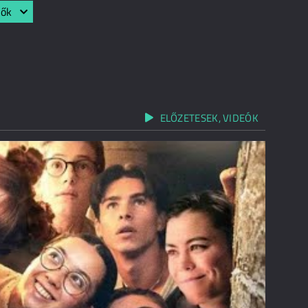
lők
ELŐZETESEK, VIDEÓK