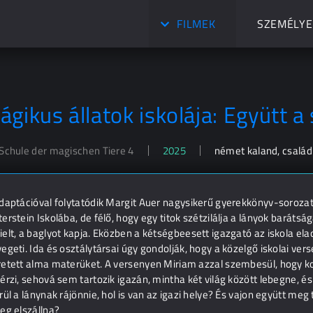
FILMEK
SZEMÉLYE
gikus állatok iskolája: Együtt a 
 Schule der magischen Tiere 4
2025
német kaland, családi
adaptációval folytatódik Margit Auer nagysikerű gyerekkönyv-sorozat
erstein Iskolába, de félő, hogy egy titok szétzilálja a lányok baráts
elt, a baglyot kapja. Eközben a kétségbeesett igazgató az iskola el
egeti. Ida és osztálytársai úgy gondolják, hogy a közelgő iskolai v
retett alma materüket. A versenyen Miriam azzal szembesül, hogy ko
érzi, sehová sem tartozik igazán, mintha két világ között lebegne, é
rül a lánynak rájönnie, hol is van az igazi helye? És vajon együtt meg
eg elszállna?