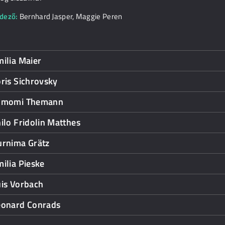
dező:
Bernhard Jasper
,
Maggie Peren
ilia Maier
ris Sichrovsky
omomi Themann
ilo Fridolin Matthes
urnima Grätz
ilia Pieske
uis Vorbach
eonard Conrads