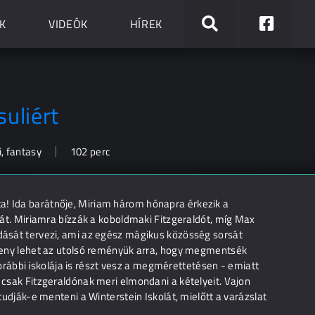
K
VIDEÓK
HÍREK
suliért
, fantasy
102 perc
a! Ida barátnője, Miriam három hónapra érkezik a
ágát. Miriamra bízzák a koboldmaki Fitzgeraldót, míg Max
adását tervezi, ami az egész mágikus közösség sorsát
erseny lehet az utolsó reményük arra, hogy megmentsék
rábbi iskolája is részt vesz a megmérettetésen - emiatt
s csak Fitzgeraldónak meri elmondani a kételyeit. Vajon
 tudják-e menteni a Winterstein Iskolát, mielőtt a varázslat