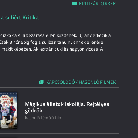
KRITIKÁK, CIKKEK
a suliért Kritika
 diákok a suli bezárása ellen küzdenek. Új lány érkezik a
 Csak 3 hónapig fog a suliban tanulni, ennek ellenére
 makit képében. Aki extrán cuki és nagyon vicces. A
KAPCSOLÓDÓ / HASONLÓ FILMEK
Mágikus állatok iskolája: Rejtélyes
gödrök
hasonló témájú film