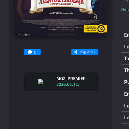
Ren
Em
Lo
0
Megosztás
T
Th
MOZI PREMIER
P
2026.02.12.
Em
L
L