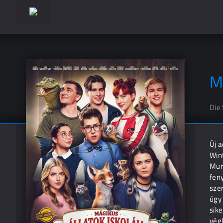
Má
Die
Új 
Wint
Muri
feny
sze
úgy 
sike
végl