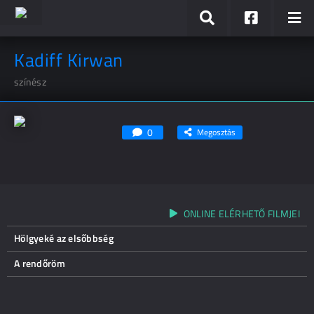
Kadiff Kirwan
színész
0
Megosztás
ONLINE ELÉRHETŐ FILMJEI
Hölgyeké az elsőbbség
A rendőröm