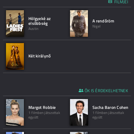
FILMJEI
Hölgyeké az
A rendőröm
elsőbbség
Nigel
Austin
Két királynő
ŐK IS ÉRDEKELHETNEK
Margot Robbie
Sacha Baron Cohen
1 filmben játszottak
1 filmben játszottak
együtt
együtt