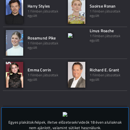
Harry Styles
Saoirse Ronan
1 filmben játszottak
1 filmben játszottak
együtt
együtt
Linus Roache
1 filmben játszottak
Rosamund Pike
együtt
1 filmben játszottak
együtt
Emma Corrin
Richard E. Grant
1 filmben játszottak
1 filmben játszottak
együtt
együtt
Hozzászólások (
0
)
Egyes plakátok/képek, illetve előzetesek/videók 18 éven aluliaknak
nem ajánlott, valamint sütiket használunk.