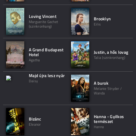
Loving Vincent
Brooklyn
Marguerite Gachet
Eilis
(szinkronhang)
A Grand Budapest
Justin, a hős lovag
Hotel
Talia (szinkronhang)
Agatha
Majd újra lesz nyár
Daisy
A burok
Melanie Stryder /
Wanda
Hanna - Gyilkos
Bizánc
természet
Eleanor
Hanna