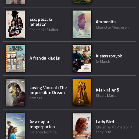
Ecc, pecc, ki
Ammonita
lehetsz?
Charlotte Murchison
Constable Stalker
Kisasszonyok
A francia kiadás
Jo March
Loving Vincent: The
Két királynő
Impossible Dream
Stuart Mária
önmaga
Az a nap a
Lady Bird
tengerparton
Christine McPherson /
Lady Bird
Florence Ponting