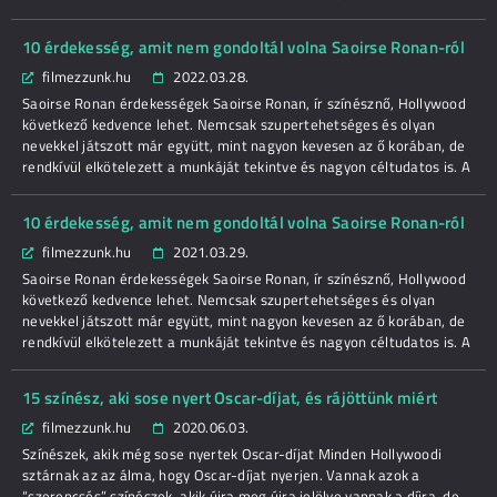
10 érdekesség, amit nem gondoltál volna Saoirse Ronan-ról
filmezzunk.hu
2022.03.28.
Saoirse Ronan érdekességek Saoirse Ronan, ír színésznő, Hollywood
következő kedvence lehet. Nemcsak szupertehetséges és olyan
nevekkel játszott már együtt, mint nagyon kevesen az ő korában, de
rendkívül elkötelezett a munkáját tekintve és nagyon céltudatos is. A
10 érdekesség, amit nem gondoltál volna Saoirse Ronan-ról
filmezzunk.hu
2021.03.29.
Saoirse Ronan érdekességek Saoirse Ronan, ír színésznő, Hollywood
következő kedvence lehet. Nemcsak szupertehetséges és olyan
nevekkel játszott már együtt, mint nagyon kevesen az ő korában, de
rendkívül elkötelezett a munkáját tekintve és nagyon céltudatos is. A
15 színész, aki sose nyert Oscar-díjat, és rájöttünk miért
filmezzunk.hu
2020.06.03.
Színészek, akik még sose nyertek Oscar-díjat Minden Hollywoodi
sztárnak az az álma, hogy Oscar-díjat nyerjen. Vannak azok a
“szerencsés” színészek, akik újra meg újra jelölve vannak a díjra, de