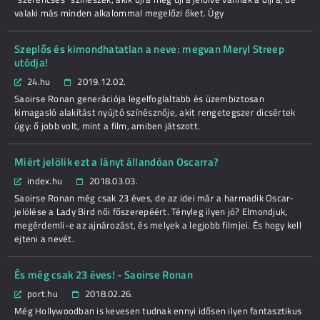
valaki más minden alkalommal megelőzi őket. Úgy
Szeplős és kimondhatatlan a neve: megvan Meryl Streep
utódja!
24.hu
2019.12.02.
Saoirse Ronan generációja legelfoglaltabb és üzembiztosan
kimagasló alakítást nyújtó színésznője, akit rengetegszer dicsértek
úgy: ő jobb volt, mint a film, amiben játszott.
Miért jelölik ezt a lányt állandóan Oscarra?
index.hu
2018.03.03.
Saoirse Ronan még csak 23 éves, de az idei már a harmadik Oscar-
jelölése a Lady Bird női főszerepéért. Tényleg ilyen jó? Elmondjuk,
megérdemli-e az ajnározást, és melyek a legjobb filmjei. És hogy kell
ejteni a nevét.
És még csak 23 éves! - Saoirse Ronan
port.hu
2018.02.26.
Még Hollywoodban is kevesen tudnak ennyi idősen ilyen fantasztikus