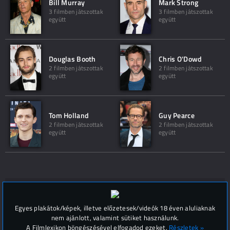
Bill Murray
Mark Strong
3 filmben játszottak
3 filmben játszottak
együtt
együtt
Douglas Booth
Chris O'Dowd
2 filmben játszottak
2 filmben játszottak
együtt
együtt
Tom Holland
Guy Pearce
2 filmben játszottak
2 filmben játszottak
együtt
együtt
Hozzászólások (
0
)
Egyes plakátok/képek, illetve előzetesek/videók 18 éven aluliaknak
nem ajánlott, valamint sütiket használunk.
A Filmlexikon böngészésével elfogadod ezeket.
Részletek »