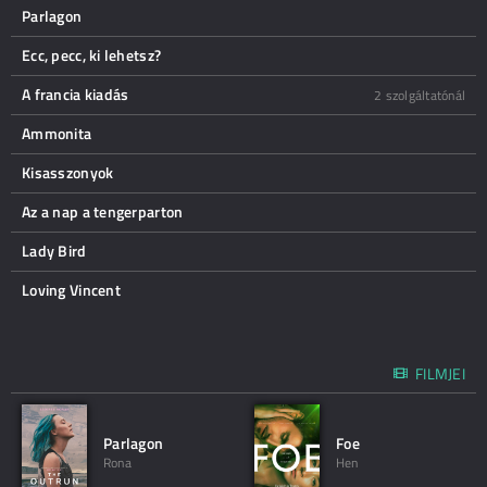
Parlagon
Ecc, pecc, ki lehetsz?
A francia kiadás
2 szolgáltatónál
Ammonita
Kisasszonyok
Az a nap a tengerparton
Lady Bird
Loving Vincent
FILMJEI
Parlagon
Foe
Rona
Hen