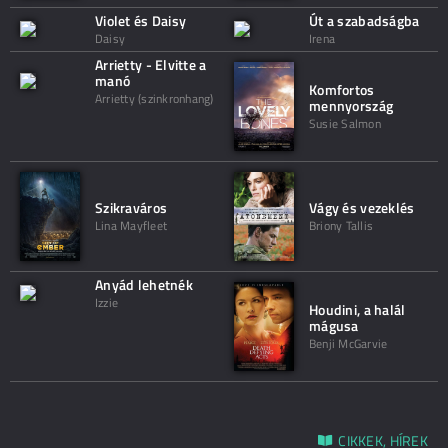
Violet és Daisy
Út a szabadságba
Daisy
Irena
Arrietty - Elvitte a
manó
Komfortos
Arrietty (szinkronhang)
mennyország
Susie Salmon
Szikraváros
Vágy és vezeklés
Lina Mayfleet
Briony Tallis
Anyád lehetnék
Izzie
Houdini, a halál
mágusa
Benji McGarvie
CIKKEK, HÍREK