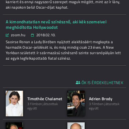
karriert és ennyi nagyszerű szerepet maguk mögött, mint az ír lány,
aki napokon belül Oscar-díjat kaphat.
A kimondhatatlan nevű színésznő, aki kék szemeivel
meghódította Hollywoodot
zoom.hu
2018.02.10.
Saoirse Ronan a Lady Birdben nyújtott alakításáért megkapta a
harmadik Oscar-jelölését is, és még mindig csak 23 éves. A New
Yorkban született ír származású színésznő szinte surranópályán lett
az egyik legfelkapottabb fiatal színész.
ŐK IS ÉRDEKELHETNEK
Timothée Chalamet
Adrien Brody
3 filmben játszottak
3 filmben játszottak
együtt
együtt