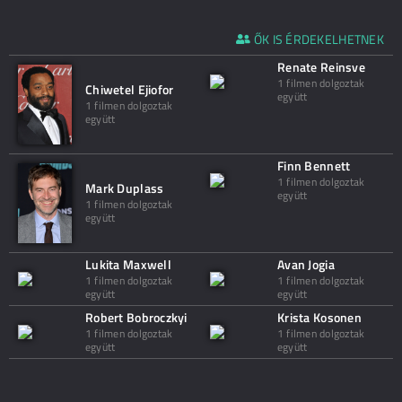
ŐK IS ÉRDEKELHETNEK
Renate Reinsve
1 filmen dolgoztak
Chiwetel Ejiofor
együtt
1 filmen dolgoztak
együtt
Finn Bennett
1 filmen dolgoztak
Mark Duplass
együtt
1 filmen dolgoztak
együtt
Lukita Maxwell
Avan Jogia
1 filmen dolgoztak
1 filmen dolgoztak
együtt
együtt
Robert Bobroczkyi
Krista Kosonen
1 filmen dolgoztak
1 filmen dolgoztak
együtt
együtt