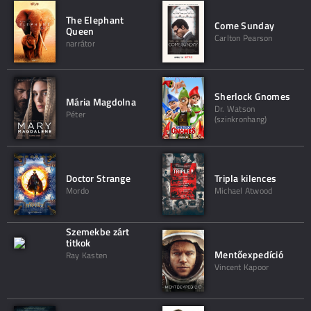
The Elephant
Come Sunday
Queen
Carlton Pearson
narrátor
Sherlock Gnomes
Mária Magdolna
Dr. Watson
Péter
(szinkronhang)
Doctor Strange
Tripla kilences
Mordo
Michael Atwood
Szemekbe zárt
titkok
Mentőexpedíció
Ray Kasten
Vincent Kapoor