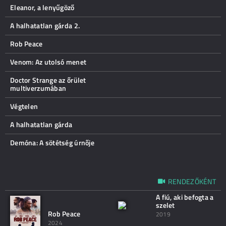
Eleanor, a lenyűgöző
A halhatatlan gárda 2.
Rob Peace
Venom: Az utolsó menet
Doctor Strange az őrület
multiverzumában
Végtelen
A halhatatlan gárda
Demóna: A sötétség úrnője
RENDEZŐKÉNT
A fiú, aki befogta a
szelet
Rob Peace
2019
2024