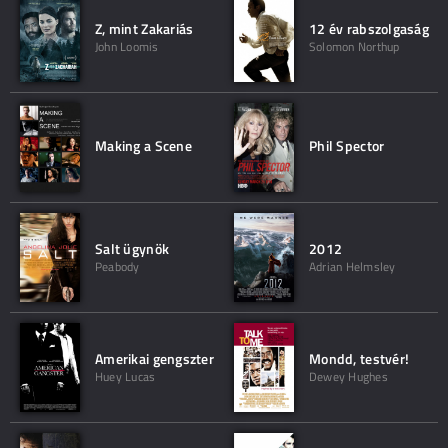
Z, mint Zakariás
12 év rabszolgaság
John Loomis
Solomon Northup
Making a Scene
Phil Spector
Salt ügynök
2012
Peabody
Adrian Helmsley
Amerikai gengszter
Mondd, testvér!
Huey Lucas
Dewey Hughes