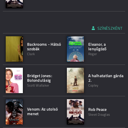
SZÍNÉSZKÉNT
Backrooms - Hátsó
Eleanor, a
szobák
lenyűgöző
Clark
Roger
Bridget Jones:
A halhatatlan gárda
Bolondulásig
2.
Scott Wallaker
Copley
Venom: Az utolsó
Rob Peace
menet
Skeet Douglas