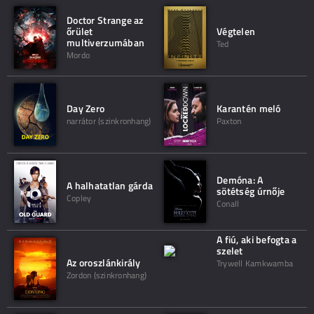
Doctor Strange az
őrület
Végtelen
multiverzumában
Ted
Mordo
Day Zero
Karantén meló
narrátor (szinkronhang)
Paxton
Demóna: A
A halhatatlan gárda
sötétség úrnője
Copley
Conall
A fiú, aki befogta a
szelet
Az oroszlánkirály
Trywell Kamkwamba
Zordon (szinkronhang)