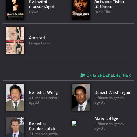
Gyönyörű
Antwone Fisher
mocsokságok
története
Okwe
Deric Elliz
Amistad
Ensign Covey
ŐK IS ÉRDEKELHETNEK
Benedict Wong
Denzel Washington
4 filmen dolgoztak
3 filmen dolgoztak
együtt
együtt
Mary J. Blige
Benedict
3 filmen dolgoztak
Cumberbatch
együtt
3 filmen dolgoztak