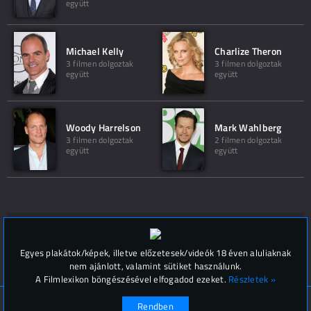
együtt
Michael Kelly
Charlize Theron
3 filmen dolgoztak
3 filmen dolgoztak
együtt
együtt
Woody Harrelson
Mark Wahlberg
3 filmen dolgoztak
2 filmen dolgoztak
együtt
együtt
Hozzászólások (
0
)
Egyes plakátok/képek, illetve előzetesek/videók 18 éven aluliaknak
nem ajánlott, valamint sütiket használunk.
A Filmlexikon böngészésével elfogadod ezeket.
Részletek »
© Filmlexikon 2019-2026
Kapcsolat, impresszum
Rendben