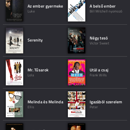
Az ember gyermeke
A belső ember
Luke
Bill Mitchell nyomozó
Négy tesó
Serenity
Victor Sweet
Mr. Tűsarok
Utál a csaj
Lola
Frank Wills
Melinda és Melinda
Igazából szerelem
Ellis
Peter