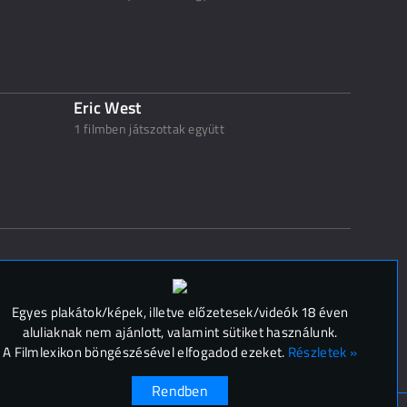
Eric West
1 filmben játszottak együtt
 (
0
)
Egyes plakátok/képek, illetve előzetesek/videók 18 éven
aluliaknak nem ajánlott, valamint sütiket használunk.
A Filmlexikon böngészésével elfogadod ezeket.
Részletek »
Rendben