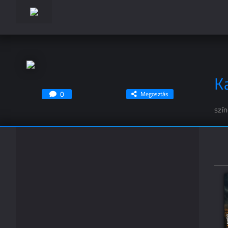
Ka
0
Megosztás
szí