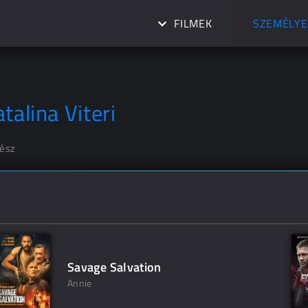
FILMEK
SZEMÉLYE
talina Viteri
nész
Savage Salvation
Annie