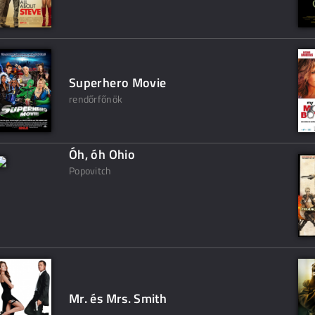
Superhero Movie
rendőrfőnök
Óh, óh Ohio
Popovitch
Mr. és Mrs. Smith