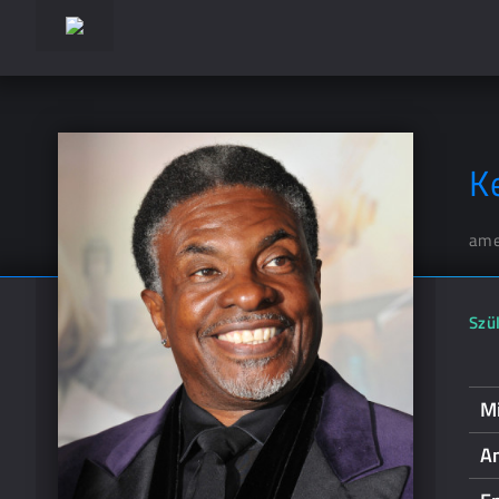
K
ame
Szül
Mi
A