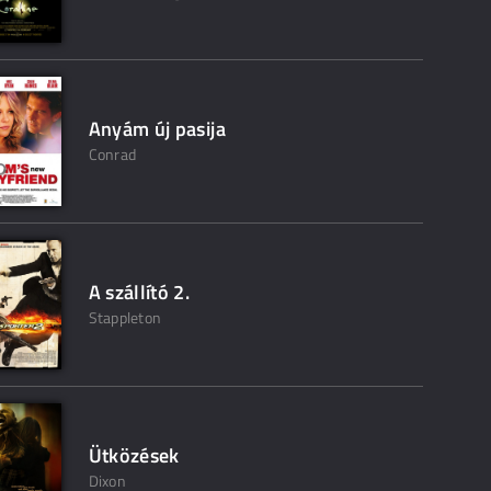
Anyám új pasija
Conrad
A szállító 2.
Stappleton
Ütközések
Dixon