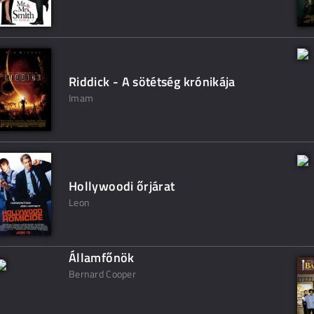
Riddick - A sötétség krónikája
Imam
Hollywoodi őrjárat
Leon
Államfőnök
Bernard Cooper