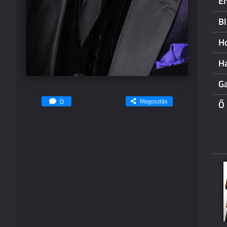
En
Bl
Ho
Ha
Ga
0
Megosztás
Ő