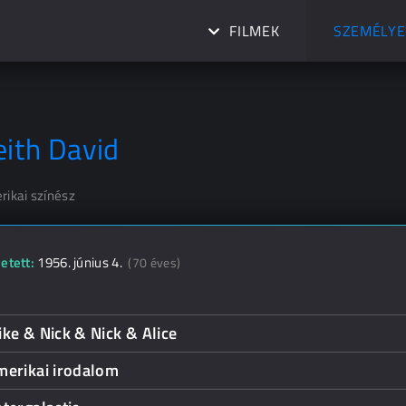
FILMEK
SZEMÉLYE
eith David
rikai színész
etett:
1956. június 4.
(70 éves)
ke & Nick & Nick & Alice
merikai irodalom