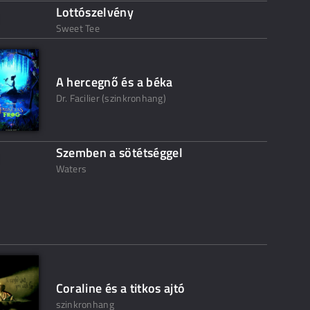
Lottószelvény
Sweet Tee
A hercegnő és a béka
Dr. Facilier (szinkronhang)
Szemben a sötétséggel
Waters
Coraline és a titkos ajtó
szinkronhang