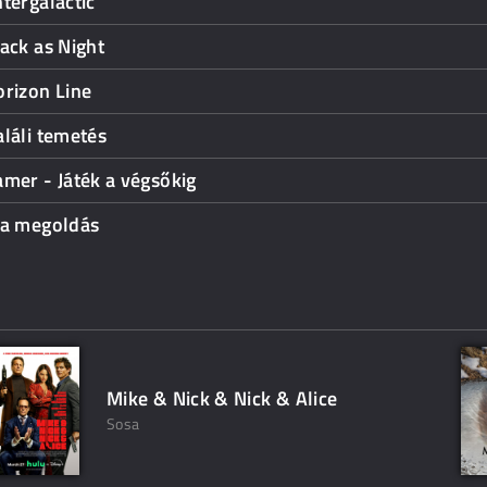
tergalactic
ack as Night
rizon Line
láli temetés
mer - Játék a végsőkig
 a megoldás
Mike & Nick & Nick & Alice
Sosa