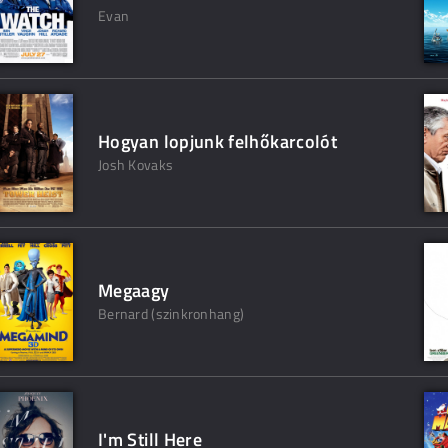
Evan
Hogyan lopjunk felhőkarcolót
Josh Kovaks
Megaagy
Bernard (szinkronhang)
I'm Still Here