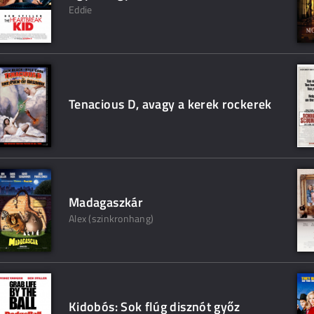
Eddie
Tenacious D, avagy a kerek rockerek
Madagaszkár
Alex (szinkronhang)
Kidobós: Sok flúg disznót győz