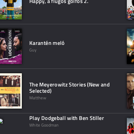
Happy, a flúgos golfos 2.
Karantén meló
Guy
The Meyerowitz Stories (New and
Selected)
Matthew
Play Dodgeball with Ben Stiller
White Goodman