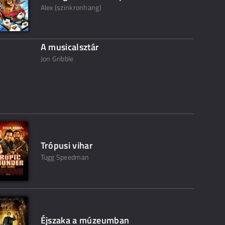
Alex (szinkronhang)
A musicalsztár
Jon Gribble
Trópusi vihar
Tugg Speedman
Éjszaka a múzeumban