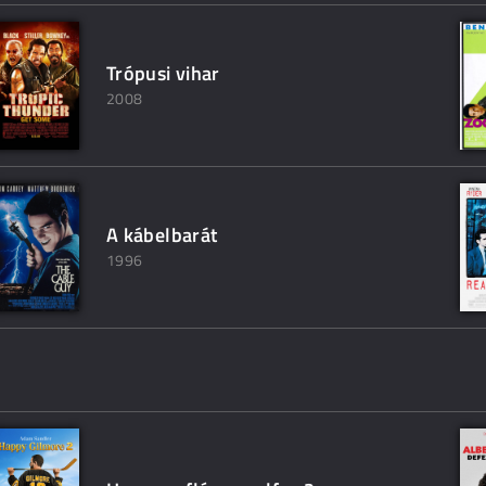
Trópusi vihar
2008
A kábelbarát
1996