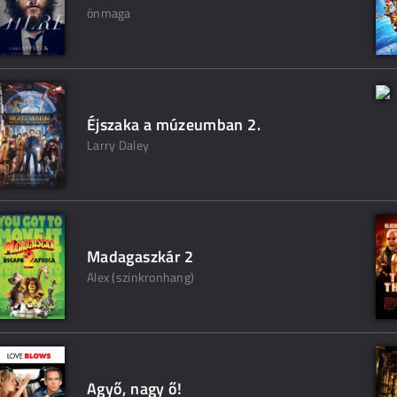
önmaga
Éjszaka a múzeumban 2.
Larry Daley
Madagaszkár 2
Alex (szinkronhang)
Agyő, nagy ő!