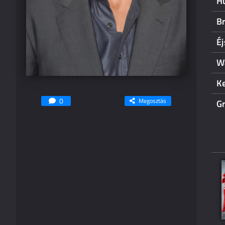
H
B
Éj
Wa
K
0
Megosztás
G