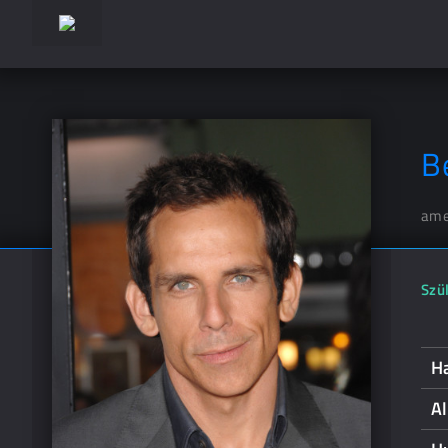
Be
ame
Szül
Ha
A