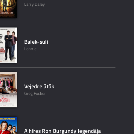
Larry Daley
Balek-suli
Lonnie
Vejedre ütök
Greg Focker
A híres Ron Burgundy legendája