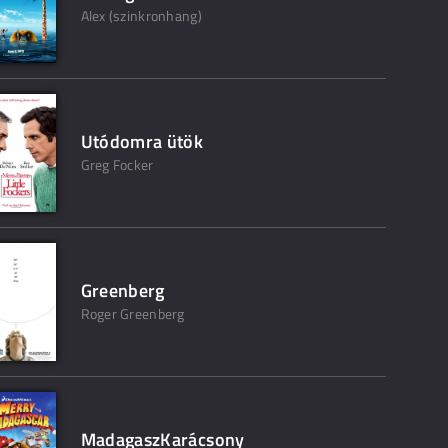
Alex (szinkronhang)
Utódomra ütök
Greg Focker
Greenberg
Roger Greenberg
MadagaszKarácsony