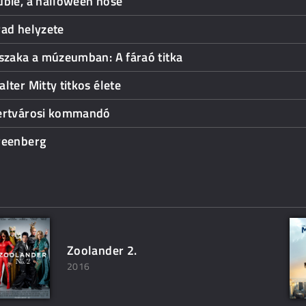
ubie, a halloween hőse
rad helyzete
szaka a múzeumban: A fáraó titka
lter Mitty titkos élete
ertvárosi kommandó
reenberg
Zoolander 2.
2016