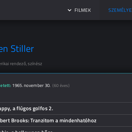
FILMEK
SZEMÉLYE
n Stiller
rikai rendező, színész
etett:
1965. november 30.
(60 éves)
ppy, a flúgos golfos 2.
lbert Brooks: Tranzitom a mindenhatóhoz