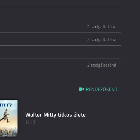
2 szolgáltatónál
2 szolgáltatónál
2 szolgáltatónál
RENDEZŐKÉNT
Walter Mitty titkos élete
2013