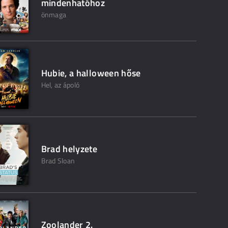
mindenhatóhoz
önmaga
Hubie, a halloween hőse
Hel, az ápoló
Brad helyzete
Brad Sloan
Zoolander 2.