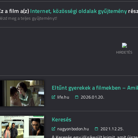
Ez a film a(z)
Internet, közösségi oldalak gyűjtemény
rés
ézd meg a teljes gyűjteményt!
HIRDETÉS
Eltűnt gyerekek a filmekben – Amik
life.hu
2026.01.20.
Keresés
nagyonbodon.hu
2021.12.25.
A Keresés egy jól sikerült krimit, amit új