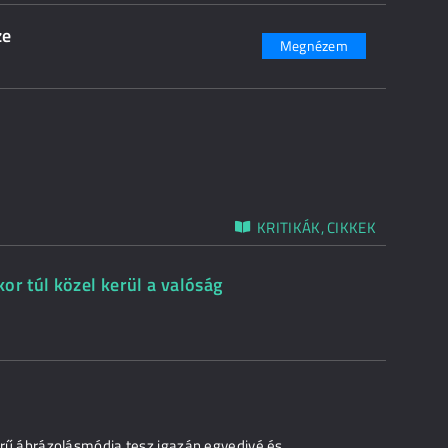
ze
Megnézem
KRITIKÁK, CIKKEK
or túl közel kerül a valóság
szerű ábrázolásmódja tesz igazán egyedivé és