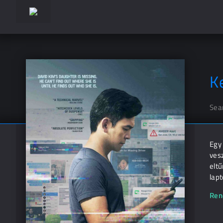
K
Sea
Egy 
vesz
eltű
lapt
Ren