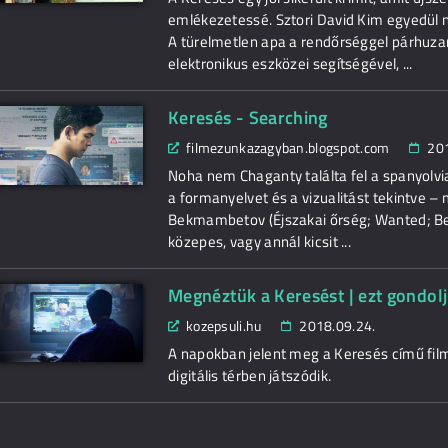
emlékezetessé. Sztori David Kim egyedül ne
A türelmetlen apa a rendőrséggel párhuz
elektronikus eszközei segítségével, ...
Keresés - Searching
filmezunkazagyban.blogspot.com
20
Noha nem Chaganty találta fel a spanyolvia
a formanyelvet és a vizualitást tekintve 
Bekmambetov (Éjszakai őrség; Wanted; B
közepes, vagy annál kicsit ...
Megnéztük a Keresést | ezt gondolj
kozepsuli.hu
2018.09.24.
A napokban jelent meg a Keresés című fil
digitális térben játszódik.