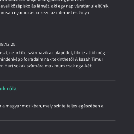
veli középiskolás lányát, aki egy nap váratlanul eltűnik.
amosan nyomozásba kezd az internet és lánya
18.12.25.
szt, nem tőle származik az alapötlet, filmje attól még –
– mindenképp forradalminak tekinthető! A kazah Timur
en Hur) sokak számára maximum csak egy-két
uk róla
m a magyar mozikban, mely szinte teljes egészében a