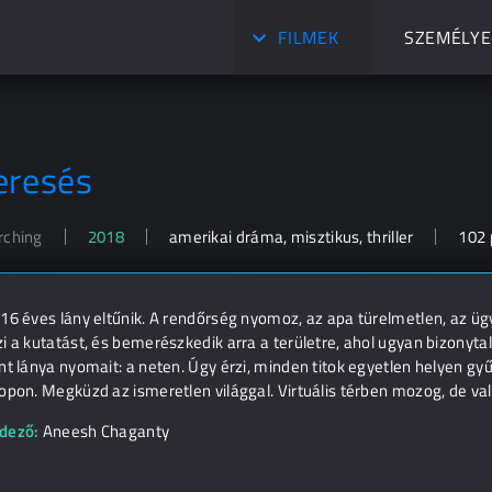
FILMEK
SZEMÉLYE
eresés
rching
2018
amerikai dráma, misztikus, thriller
102 
16 éves lány eltűnik. A rendőrség nyomoz, az apa türelmetlen, az ü
i a kutatást, és bemerészkedik arra a területre, ahol ugyan bizonyta
nt lánya nyomait: a neten. Úgy érzi, minden titok egyetlen helyen gyű
opon. Megküzd az ismeretlen világgal. Virtuális térben mozog, de val
dező:
Aneesh Chaganty