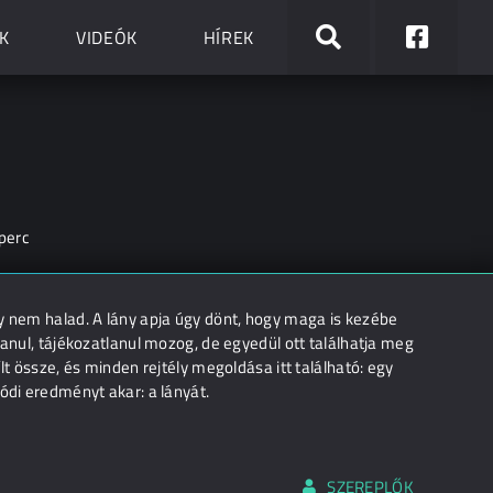
K
VIDEÓK
HÍREK
perc
gy nem halad. A lány apja úgy dönt, hogy maga is kezébe
lanul, tájékozatlanul mozog, de egyedül ott találhatja meg
lt össze, és minden rejtély megoldása itt található: egy
ódi eredményt akar: a lányát.
SZEREPLŐK