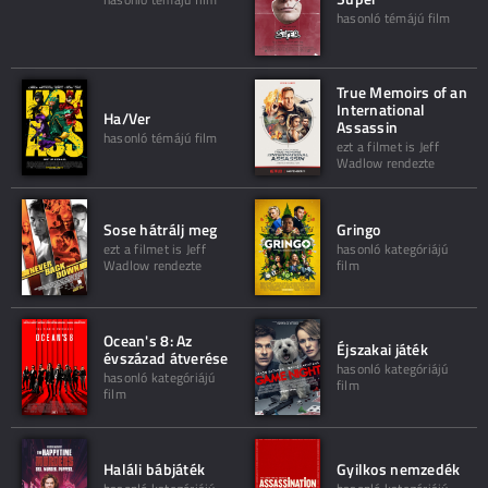
hasonló témájú film
True Memoirs of an
International
Ha/Ver
Assassin
hasonló témájú film
ezt a filmet is Jeff
Wadlow rendezte
Sose hátrálj meg
Gringo
ezt a filmet is Jeff
hasonló kategóriájú
Wadlow rendezte
film
Ocean's 8: Az
Éjszakai játék
évszázad átverése
hasonló kategóriájú
hasonló kategóriájú
film
film
Haláli bábjáték
Gyilkos nemzedék