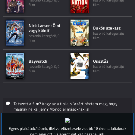
hasonló kategóriájú
hasonló kategóriájú
film
film
Nick Larson: Ölni
Bukós szakasz
vagy kölni?
hasonló kategóriájú
hasonló kategóriájú
film
film
Baywatch
Össztűz
hasonló kategóriájú
hasonló kategóriájú
film
film
Tetszett a film? Vagy az a tipikus "azért néztem meg, hogy
másnak ne kelljen"? Mondd el másoknak is!
Hozzászólások (
0
)
Egyes plakátok/képek, illetve előzetesek/videók 18 éven aluliaknak
nem ajánlott, valamint sütiket használunk.