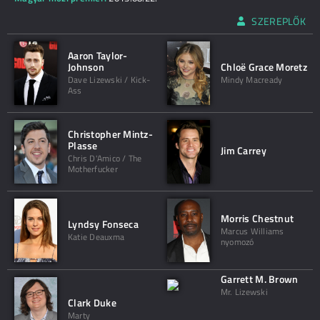
SZEREPLŐK
Aaron Taylor-
Johnson
Chloë Grace Moretz
Dave Lizewski / Kick-
Mindy Macready
Ass
Christopher Mintz-
Plasse
Jim Carrey
Chris D'Amico / The
Motherfucker
Morris Chestnut
Lyndsy Fonseca
Marcus Williams
Katie Deauxma
nyomozó
Garrett M. Brown
Mr. Lizewski
Clark Duke
Marty