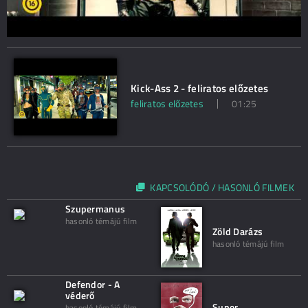
Kick-Ass 2 - feliratos előzetes
feliratos előzetes
01:25
KAPCSOLÓDÓ / HASONLÓ FILMEK
Szupermanus
hasonló témájú film
Zöld Darázs
hasonló témájú film
Defendor - A
véderő
Super
hasonló témájú film