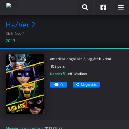
Ha/Ver 2
Kick-Ass 2
2013
amerikai-angol akció, vígjáték, krimi
103 perc
Rendező:
Jeff Wadlow
0
Megosztás
Magyar mozi premier:
2013.08.22.