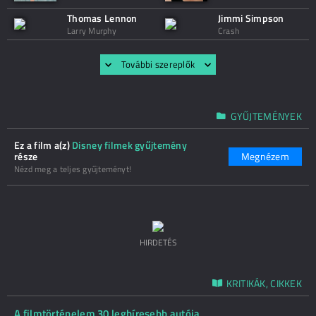
Thomas Lennon
Jimmi Simpson
Larry Murphy
Crash
További szereplők
GYŰJTEMÉNYEK
Ez a film a(z)
Disney filmek gyűjtemény
része
Megnézem
Nézd meg a teljes gyűjteményt!
HIRDETÉS
KRITIKÁK, CIKKEK
A filmtörténelem 30 leghíresebb autója