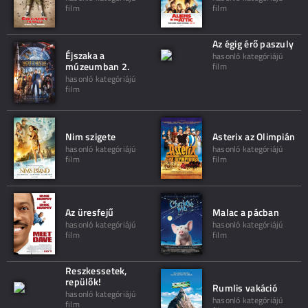
film
film
Az égig érő paszuly
Éjszaka a
hasonló kategóriájú
múzeumban 2.
film
hasonló kategóriájú
film
Nim szigete
Asterix az Olimpián
hasonló kategóriájú
hasonló kategóriájú
film
film
Az üresfejű
Malac a pácban
hasonló kategóriájú
hasonló kategóriájú
film
film
Reszkessetek,
repülők!
Rumlis vakáció
hasonló kategóriájú
hasonló kategóriájú
film