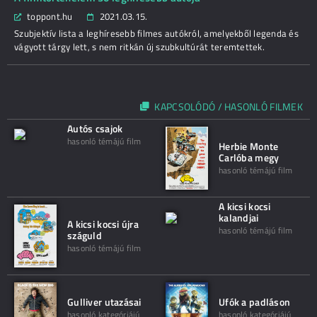
toppont.hu
2021.03.15.
Szubjektív lista a leghíresebb filmes autókról, amelyekből legenda és
vágyott tárgy lett, s nem ritkán új szubkultúrát teremtettek.
KAPCSOLÓDÓ / HASONLÓ FILMEK
Autós csajok
hasonló témájú film
Herbie Monte
Carlóba megy
hasonló témájú film
A kicsi kocsi
kalandjai
A kicsi kocsi újra
hasonló témájú film
száguld
hasonló témájú film
Gulliver utazásai
Ufók a padláson
hasonló kategóriájú
hasonló kategóriájú