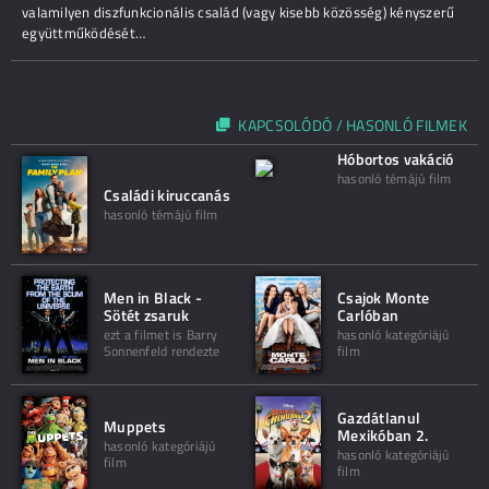
valamilyen diszfunkcionális család (vagy kisebb közösség) kényszerű
együttműködését…
KAPCSOLÓDÓ / HASONLÓ FILMEK
Hóbortos vakáció
hasonló témájú film
Családi kiruccanás
hasonló témájú film
Men in Black -
Csajok Monte
Sötét zsaruk
Carlóban
ezt a filmet is Barry
hasonló kategóriájú
Sonnenfeld rendezte
film
Gazdátlanul
Muppets
Mexikóban 2.
hasonló kategóriájú
hasonló kategóriájú
film
film