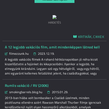
HIRDETÉS
KRITIKÁK, CIKKEK
A 12 legjobb vakációs film, amit mindenképpen látnod kell
filmezzunk.hu
2023.12.19.
A legjobb vakációs filmek A rohanó hétköznapokban jó néha kicsit
kiszellőztetni a fejünket és kikapcsolódni. Ilyenkor a legjobb, ha
elmegyünk kirándulni. Legyen szó egy hétvégéről, vagy egy hétről,
ami egyaránt kellemes felüdülést jelent, ha családtagokkal, vagy
Rumlis vakáció / RV (2006)
smokingbarrels.blog.hu
2015.01.29.
2013-ban hiába volt bombasiker a Családi üzelmek, minden
pozitívuma ellenére azért Rawson Marshall Thurber filmje igencsak
kendőzetlenül nyúlt olyan hasonszőrű alkotásokból, amelyek