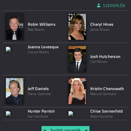
SZEREPLŐK
Robin Williams
Cheryl Hines
Bob Munro
Jamie Munro
Joanna Levesque
Cassie Munro
Josh Hutcherson
Carl Munro
Jeff Daniels
Kristin Chenoweth
Travis Gornicke
Mary Jo Gornicke
Hunter Parrish
Chloe Sonnenfeld
Earl Gornicke
Moon Gornicke
További szereplők