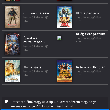
Gulliver utazásai
Ufók a padláson
hasonló kategóriájú
hasonló kategóriájú
film
film
Az égig érő paszuly
Éjszaka a
hasonló kategóriájú
múzeumban 2.
film
hasonló kategóriájú
film
Nim szigete
Asterix az Olimpián
hasonló kategóriájú
hasonló kategóriájú
film
film
Tetszett a film? Vagy az a tipikus "azért néztem meg, hogy
másnak ne kelljen"? Mondd el másoknak is!