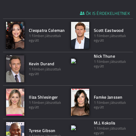
ŐK IS ÉRDEKELHETNEK
Cleopatra Coleman
Scott Eastwood
1 filmben játszottak
1 filmben játszottak
együtt
együtt
Nick Thune
1 filmben játszottak
Kevin Durand
együtt
1 filmben játszottak
együtt
Iliza Shlesinger
Famke Janssen
1 filmben játszottak
1 filmben játszottak
együtt
együtt
M.J. Kokolis
1 filmben játszottak
Tyrese Gibson
együtt
1 filmben játszottak