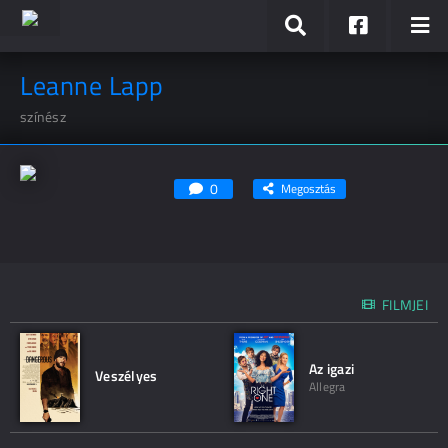
Leanne Lapp
színész
0
Megosztás
FILMJEI
Az igazi
Veszélyes
Allegra