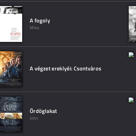
A fogoly
Mika
A végzet ereklyéi: Csontváros
Ördöglakat
John