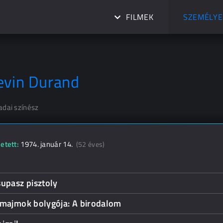
FILMEK
SZEMÉLYE
evin Durand
adai színész
etett:
1974. január 14.
(52 éves)
upasz pisztoly
 majmok bolygója: A birodalom