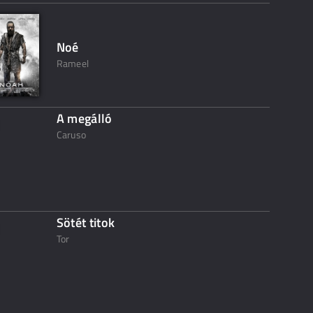
Noé
Rameel
A megálló
Caruso
Sötét titok
Tor