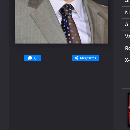
Ab
N
A 
V
R
0
Megosztás
X