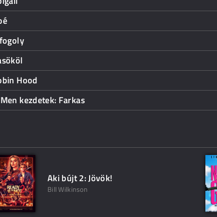
igail
oé
fogoly
asököl
obin Hood
-Men kezdetek: Farkas
Aki bújt 2: Jövök!
Bill Wilkinson