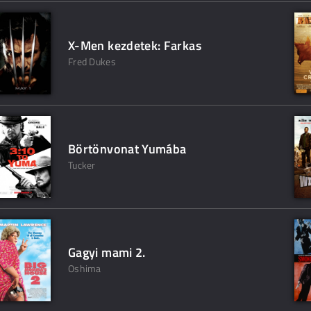
X-Men kezdetek: Farkas
Fred Dukes
Börtönvonat Yumába
Tucker
Gagyi mami 2.
Oshima