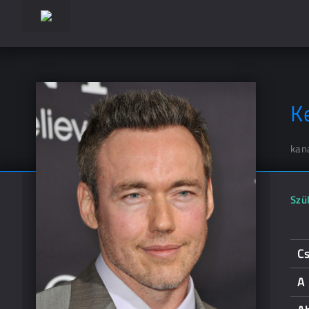
K
kan
Szül
Cs
A