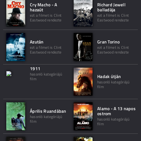
Cry Macho - A
Richard Jewell
hazaút
balladája
ezt a filmet is Clint
ezt a filmet is Clint
Eastwood rendezte
Eastwood rendezte
Azután
Gran Torino
ezt a filmet is Clint
ezt a filmet is Clint
Eastwood rendezte
Eastwood rendezte
1911
hasonló kategóriájú
Hadak útján
film
hasonló kategóriájú
film
Alamo - A 13 napos
Április Ruandában
ostrom
hasonló kategóriájú
hasonló kategóriájú
film
film