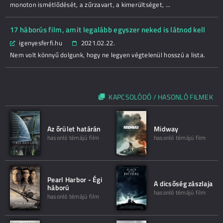
monoton ismétlődését, a zűrzavart, a kimerültséget, ...
17 háborús film, amit legalább egyszer neked is látnod kell
igenyesferfi.hu
2021.02.22.
Nem volt könnyű dolgunk, hogy ne legyen végtelenül hosszú a lista.
KAPCSOLÓDÓ / HASONLÓ FILMEK
Az őrület határán
Midway
hasonló témájú film
hasonló témájú film
Pearl Harbor - Égi
A dicsőség zászlaja
háború
hasonló témájú film
hasonló témájú film