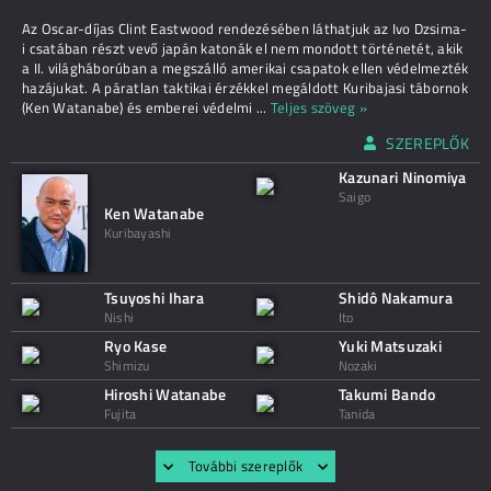
Az Oscar-díjas Clint Eastwood rendezésében láthatjuk az Ivo Dzsima-
i csatában részt vevő japán katonák el nem mondott történetét, akik
a II. világháborúban a megszálló amerikai csapatok ellen védelmezték
hazájukat. A páratlan taktikai érzékkel megáldott Kuribajasi tábornok
(Ken Watanabe) és emberei védelmi
...
Teljes szöveg »
SZEREPLŐK
Kazunari Ninomiya
Saigo
Ken Watanabe
Kuribayashi
Tsuyoshi Ihara
Shidô Nakamura
Nishi
Ito
Ryo Kase
Yuki Matsuzaki
Shimizu
Nozaki
Hiroshi Watanabe
Takumi Bando
Fujita
Tanida
További szereplők