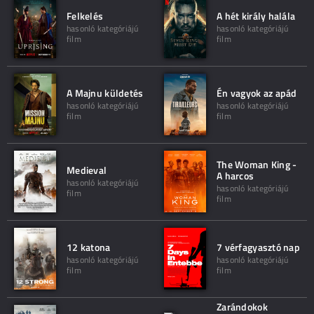
Felkelés
A hét király halála
hasonló kategóriájú
hasonló kategóriájú
film
film
A Majnu küldetés
Én vagyok az apád
hasonló kategóriájú
hasonló kategóriájú
film
film
The Woman King -
Medieval
A harcos
hasonló kategóriájú
hasonló kategóriájú
film
film
12 katona
7 vérfagyasztó nap
hasonló kategóriájú
hasonló kategóriájú
film
film
Zarándokok