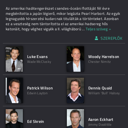
Az amerikai haditengerészet csendes-óceáni flottáját fél évre
megbénította a japán légierő, mikor leigázta Pearl Harbort. Az egyik
legnagyobb hírszerzési kudarcnak titulálták a történteket. Azonban
ez a veszteség nem tántorította el az amerikai hadsereg hős
katonáit, hogy véghez vigyék a II. világháború
...
Teljes szöveg »
SZEREPLŐK
Luke Evans
Woody Harrelson
Wade McClusky
Chester Nimitz
Patrick Wilson
Dennis Quaid
Edwin Layton
William 'Bull' Halsey
Aaron Eckhart
Ed Skrein
Jimmy Doolittle