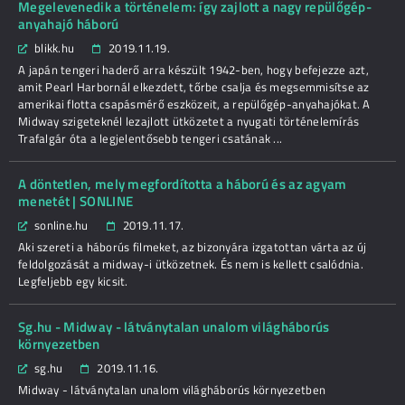
Megelevenedik a történelem: így zajlott a nagy repülőgép-
anyahajó háború
blikk.hu
2019.11.19.
A japán tengeri haderő arra készült 1942-ben, hogy befejezze azt,
amit Pearl Harbornál elkezdett, tőrbe csalja és megsemmisítse az
amerikai flotta csapásmérő eszközeit, a repülőgép-anyahajókat. A
Midway szigeteknél lezajlott ütközetet a nyugati történelemírás
Trafalgár óta a legjelentősebb tengeri csatának ...
A döntetlen, mely megfordította a háború és az agyam
menetét | SONLINE
sonline.hu
2019.11.17.
Aki szereti a háborús filmeket, az bizonyára izgatottan várta az új
feldolgozását a midway-i ütközetnek. És nem is kellett csalódnia.
Legfeljebb egy kicsit.
Sg.hu - Midway - látványtalan unalom világháborús
környezetben
sg.hu
2019.11.16.
Midway - látványtalan unalom világháborús környezetben