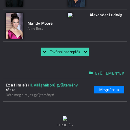
Alexander Ludwig
Mandy Moore
Anne Best
További szereplők
GYŰJTEMÉNYEK
Ez a film a(z)
II. világháború gyűjtemény
része
Megnézem
Nézd meg a teljes gyűjteményt!
HIRDETÉS