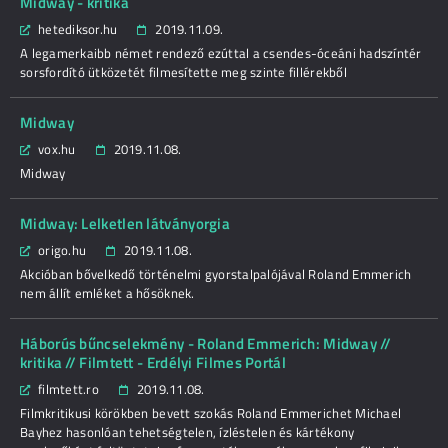
Midway - kritika
hetediksor.hu
2019.11.09.
A legamerkaibb német rendező ezúttal a csendes-óceáni hadszíntér
sorsfordító ütközetét filmesítette meg szinte fillérekből
Midway
vox.hu
2019.11.08.
Midway
Midway: Lelketlen látványorgia
origo.hu
2019.11.08.
Akcióban bővelkedő történelmi gyorstalpalójával Roland Emmerich
nem állít emléket a hősöknek.
Háborús bűncselekmény - Roland Emmerich: Midway //
kritika // Filmtett - Erdélyi Filmes Portál
filmtett.ro
2019.11.08.
Filmkritikusi körökben bevett szokás Roland Emmerichet Michael
Bayhez hasonlóan tehetségtelen, ízléstelen és kártékony