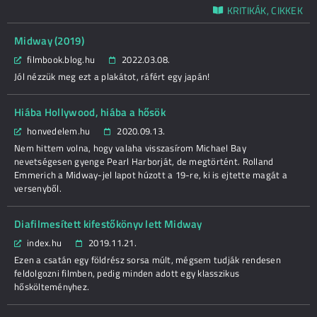
KRITIKÁK, CIKKEK
Midway (2019)
filmbook.blog.hu
2022.03.08.
Jól nézzük meg ezt a plakátot, ráfért egy japán!
Hiába Hollywood, hiába a hősök
honvedelem.hu
2020.09.13.
Nem hittem volna, hogy valaha visszasírom Michael Bay
nevetségesen gyenge Pearl Harborját, de megtörtént. Rolland
Emmerich a Midway-jel lapot húzott a 19-re, ki is ejtette magát a
versenyből.
Diafilmesített kifestőkönyv lett Midway
index.hu
2019.11.21.
Ezen a csatán egy földrész sorsa múlt, mégsem tudják rendesen
feldolgozni filmben, pedig minden adott egy klasszikus
hőskölteményhez.