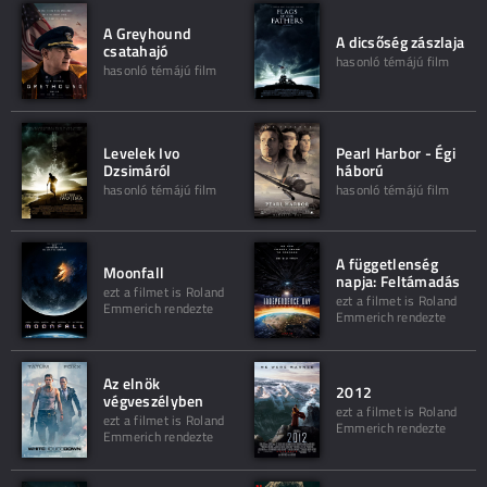
A Greyhound
A dicsőség zászlaja
csatahajó
hasonló témájú film
hasonló témájú film
Levelek Ivo
Pearl Harbor - Égi
Dzsimáról
háború
hasonló témájú film
hasonló témájú film
A függetlenség
Moonfall
napja: Feltámadás
ezt a filmet is Roland
ezt a filmet is Roland
Emmerich rendezte
Emmerich rendezte
Az elnök
2012
végveszélyben
ezt a filmet is Roland
ezt a filmet is Roland
Emmerich rendezte
Emmerich rendezte