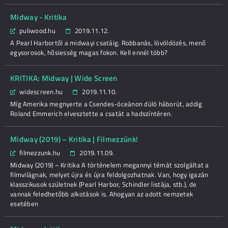
Midway - Kritika
puliwood.hu
2019.11.12.
A Pearl Harbortől a midwayi csatáig. Robbanás, lövöldözés, menő
egysorosok, hősiesség magas fokon. Kell ennél több?
KRITIKA: Midway | Wide Screen
widescreen.hu
2019.11.10.
Míg Amerika megnyerte a Csendes-óceánon dúló háborút, addig
Roland Emmerich elvesztette a csatát a hadszíntéren.
Midway (2019) – Kritika | Filmezzünk!
filmezzunk.hu
2019.11.09.
Midway (2019) – Kritika A történelem megannyi témát szolgáltat a
filmvilágnak, melyet újra és újra feldolgozhatnak. Van, hogy igazán
klasszikusok születnek (Pearl Harbor, Schindler listája, stb.), de
vannak feledhetőbb alkotások is. Ahogyan az adott nemzetek
esetében