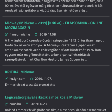
rendezőként feltüntetni, a fogyasztók szemében azonban filmjeik a
90-es évektől egészen máig töretlen kultusznak örvendenek. A két
rendező rajongótábora között ráadásul vélhetően elég ...
Midway (Midway – 2019) [Kritika] - FILMSOMNIA - ONLINE
MOZIMAGAZIN
filmsomnia.hu
2019.11.08.
A II. világháború csendes-óceáni színpadán 1942 júniusában nagyot
fordultak az erőviszonyok. A Midway-i csatában a japán és az
amerikai csapatok vízen és levegőben vívott küzdelmét 1976-ban
egyszer már megfilmesítették, akkor olyan színészóriások
szereplésével, mint Charlton Heston, James Coburn és ...
KRITIKA: Midway
hu.ign.com
2019.11.07.
Emmerich ezt a csatát elvesztette
Légicsataorgiával érkezik a mozikba a Midway
nuus.hu
2019.06.28.
Roland Emmerich világháborús filmje a csendes-óceáni eseményeket