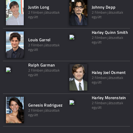
Justin Long
Johnny Depp
2 filmben játszottak
2 filmben játszottak
együtt
együtt
Harley Quinn Smith
2 filmben játszottak
Louis Garrel
együtt
2 filmben játszottak
együtt
Ralph Garman
2 filmben játszottak
Haley Joel Osment
együtt
2 filmben játszottak
együtt
Harley Morenstein
2 filmben játszottak
Genesis Rodriguez
együtt
2 filmben játszottak
együtt