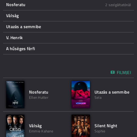
Nosferatu
2 szolgáltatónál
Válság
Utazás a semmibe
V. Henrik
A hűséges férfi
FILMJEI
Nosferatu
Utazás a semmibe
Ellen Hutter
Sela
Válság
Silent Night
Emmie Kahane
Sophie