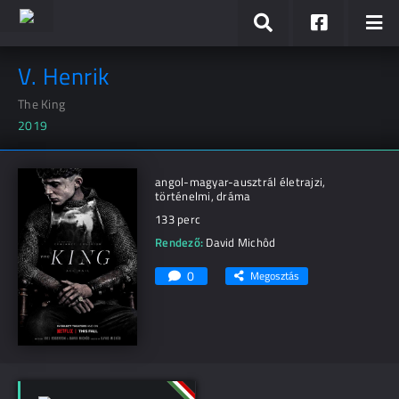
V. Henrik
The King
2019
angol-magyar-ausztrál életrajzi,
történelmi, dráma
133 perc
Rendező:
David Michôd
0
Megosztás