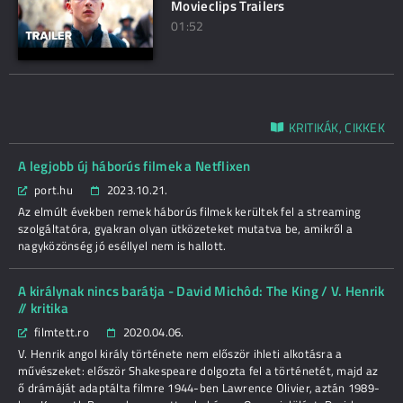
Movieclips Trailers
01:52
KRITIKÁK, CIKKEK
A legjobb új háborús filmek a Netflixen
port.hu
2023.10.21.
Az elmúlt években remek háborús filmek kerültek fel a streaming
szolgáltatóra, gyakran olyan ütközeteket mutatva be, amikről a
nagyközönség jó eséllyel nem is hallott.
A királynak nincs barátja - David Michôd: The King / V. Henrik
// kritika
filmtett.ro
2020.04.06.
V. Henrik angol király története nem először ihleti alkotásra a
művészeket: először Shakespeare dolgozta fel a történetét, majd az
ő drámáját adaptálta filmre 1944-ben Lawrence Olivier, aztán 1989-