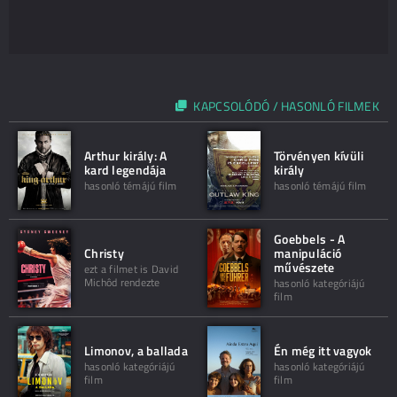
KAPCSOLÓDÓ / HASONLÓ FILMEK
Arthur király: A
Törvényen kívüli
kard legendája
király
hasonló témájú film
hasonló témájú film
Goebbels - A
Christy
manipuláció
művészete
ezt a filmet is David
Michôd rendezte
hasonló kategóriájú
film
Limonov, a ballada
Én még itt vagyok
hasonló kategóriájú
hasonló kategóriájú
film
film