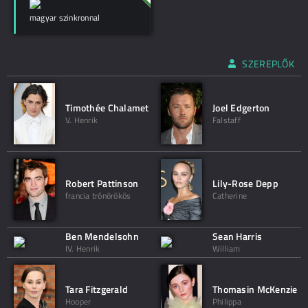
magyar szinkronnal
SZEREPLŐK
Timothée Chalamet
Joel Edgerton
V. Henrik
Falstaff
Robert Pattinson
Lily-Rose Depp
francia trónörökös
Catherine
Ben Mendelsohn
Sean Harris
IV. Henrik
William
Tara Fitzgerald
Thomasin McKenzie
Hooper
Philippa