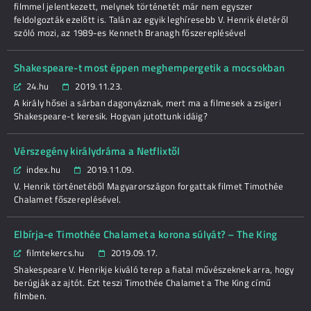
filmmel jelentkezett, melynek történetét már nem egyszer
feldolgozták ezelőtt is. Talán az egyik leghíresebb V. Henrik életéről
szóló mozi, az 1989-es Kenneth Branagh főszereplésével
Shakespeare-t most éppen meghempergetik a mocsokban
24.hu
2019.11.23.
A király hősei a sárban dagonyáznak, mert ma a filmesek a zsigeri
Shakespeare-t keresik. Hogyan jutottunk idáig?
Vérszegény királydráma a Netflixtől
index.hu
2019.11.09.
V. Henrik történetéből Magyarországon forgattak filmet Timothée
Chalamet főszereplésével.
Elbírja-e Timothée Chalamet a korona súlyát? – The King
filmtekercs.hu
2019.09.17.
Shakespeare V. Henrikje kiváló terep a fiatal művészeknek arra, hogy
berúgják az ajtót. Ezt teszi Timothée Chalamet a The King című
filmben.