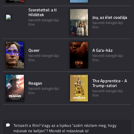
Szeretettel: a ti
Hildétek
Joy, az élet csodája
hasonló kategóriájú
hasonló kategóriájú
film
film
Queer
A Ga'a-ház
hasonló kategóriájú
hasonló kategóriájú
film
film
The Apprentice - A
Reagan
Trump-sztori
hasonló kategóriájú
hasonló kategóriájú
film
film
Tetszett a film? Vagy az a tipikus "azért néztem meg, hogy
másnak ne kelljen"? Mondd el másoknak is!