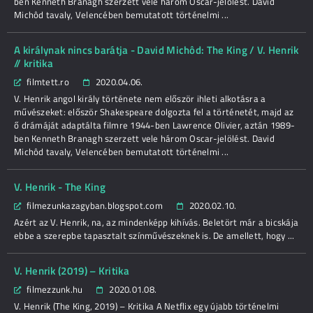
ben Kenneth Branagh szerzett vele három Oscar-jelölést. David
Michôd tavaly, Velencében bemutatott történelmi ...
A királynak nincs barátja - David Michôd: The King / V. Henrik
// kritika
filmtett.ro
2020.04.06.
V. Henrik angol király története nem először ihleti alkotásra a
művészeket: először Shakespeare dolgozta fel a történetét, majd az
ő drámáját adaptálta filmre 1944-ben Lawrence Olivier, aztán 1989-
ben Kenneth Branagh szerzett vele három Oscar-jelölést. David
Michôd tavaly, Velencében bemutatott történelmi ...
V. Henrik - The King
filmezunkazagyban.blogspot.com
2020.02.10.
Azért az V. Henrik, na, az mindenképp kihívás. Beletört már a bicskája
ebbe a szerepbe tapasztalt színművészeknek is. De amellett, hogy ...
V. Henrik (2019) – Kritika
filmezzunk.hu
2020.01.08.
V. Henrik (The King, 2019) – Kritika A Netflix egy újabb történelmi