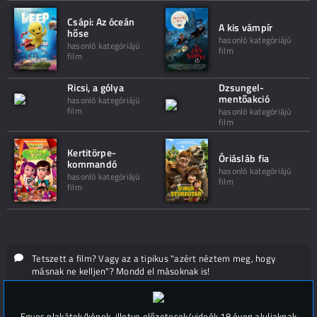
Csápi: Az óceán
A kis vámpír
hőse
hasonló kategóriájú
hasonló kategóriájú
film
film
Ricsi, a gólya
Dzsungel-
mentőakció
hasonló kategóriájú
film
hasonló kategóriájú
film
Kertitörpe-
Óriásláb fia
kommandó
hasonló kategóriájú
hasonló kategóriájú
film
film
Tetszett a film? Vagy az a tipikus "azért néztem meg, hogy
másnak ne kelljen"? Mondd el másoknak is!
Hozzászólások (
0
)
Egyes plakátok/képek, illetve előzetesek/videók 18 éven aluliaknak