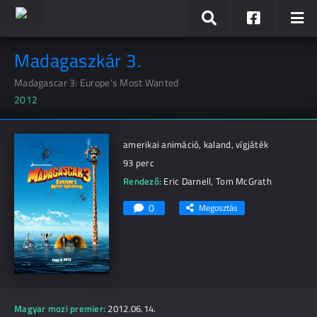
Madagaszkár 3.
Madagascar 3: Europe's Most Wanted
2012
amerikai animáció, kaland, vígjáték
93 perc
Rendező:
Eric Darnell
,
Tom McGrath
0
Megosztás
Magyar mozi premier:
2012.06.14.