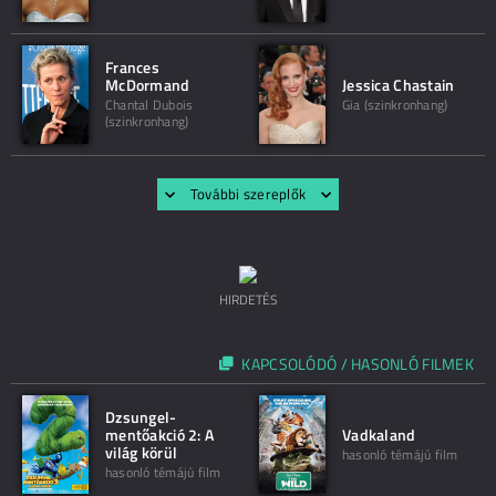
Frances
McDormand
Jessica Chastain
Chantal Dubois
Gia (szinkronhang)
(szinkronhang)
További szereplők
HIRDETÉS
KAPCSOLÓDÓ / HASONLÓ FILMEK
Dzsungel-
mentőakció 2: A
Vadkaland
világ körül
hasonló témájú film
hasonló témájú film