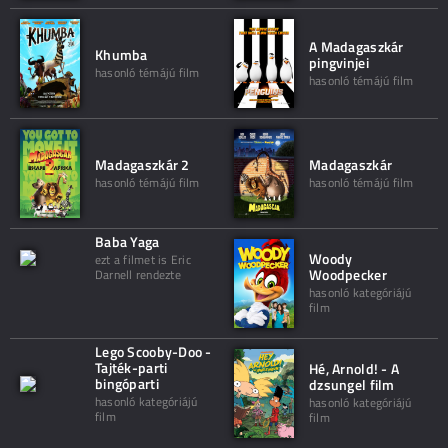
A Madagaszkár
Khumba
pingvinjei
hasonló témájú film
hasonló témájú film
Madagaszkár 2
Madagaszkár
hasonló témájú film
hasonló témájú film
Baba Yaga
Woody
ezt a filmet is Eric
Woodpecker
Darnell rendezte
hasonló kategóriájú
film
Lego Scooby-Doo -
Tajték-parti
Hé, Arnold! - A
bingóparti
dzsungel film
hasonló kategóriájú
hasonló kategóriájú
film
film