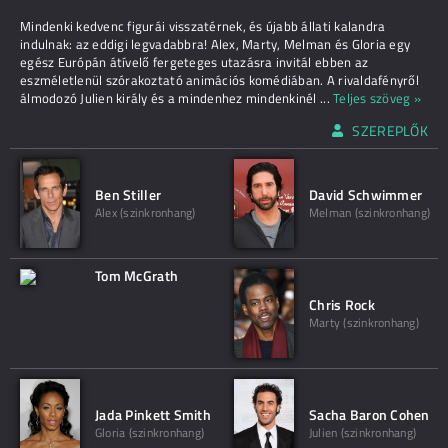
Mindenki kedvenc figurái visszatérnek, és újabb állati kalandra
indulnak: az eddigi legvadabbra! Alex, Marty, Melman és Gloria egy
egész Európán átívelő fergeteges utazásra invitál ebben az
eszméletlenül szórakoztató animációs komédiában. A rivaldafényről
álmodozó Julien király és a mindenhez mindenkinél
...
Teljes szöveg »
SZEREPLŐK
Ben Stiller
David Schwimmer
Alex (szinkronhang)
Melman (szinkronhang)
Tom McGrath
Chris Rock
Marty (szinkronhang)
Jada Pinkett Smith
Sacha Baron Cohen
Gloria (szinkronhang)
Julien (szinkronhang)