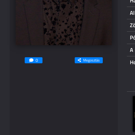
H
Al
Z
P
A
0
Megosztás
H