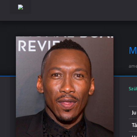
M
ame
Szül
Ju
Tá