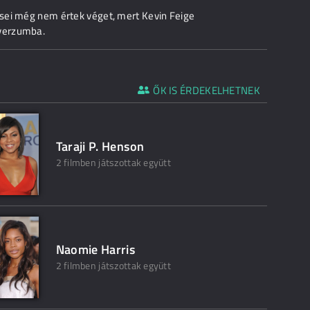
sei még nem értek véget, mert Kevin Feige
iverzumba.
ŐK IS ÉRDEKELHETNEK
Taraji P. Henson
2 filmben játszottak együtt
Naomie Harris
2 filmben játszottak együtt