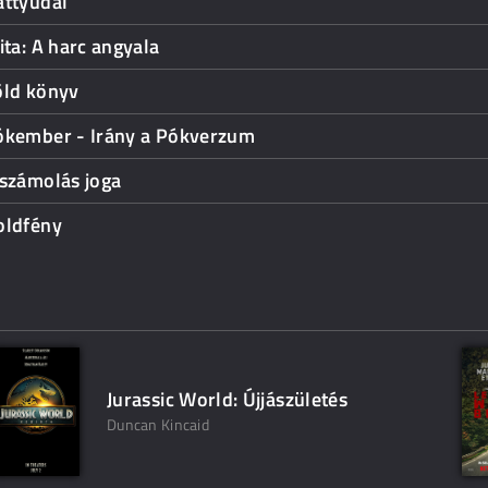
attyúdal
ita: A harc angyala
öld könyv
ókember - Irány a Pókverzum
 számolás joga
oldfény
Jurassic World: Újjászületés
Duncan Kincaid