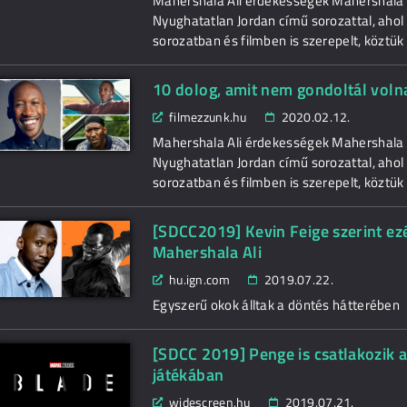
Mahershala Ali érdekességek Mahershala A
Nyughatatlan Jordan című sorozattal, ahol
sorozatban és filmben is szerepelt, köztük
10 dolog, amit nem gondoltál voln
filmezzunk.hu
2020.02.12.
Mahershala Ali érdekességek Mahershala A
Nyughatatlan Jordan című sorozattal, ahol
sorozatban és filmben is szerepelt, köztük
[SDCC2019] Kevin Feige szerint ezér
Mahershala Ali
hu.ign.com
2019.07.22.
Egyszerű okok álltak a döntés hátterében
[SDCC 2019] Penge is csatlakozik
játékában
widescreen.hu
2019.07.21.