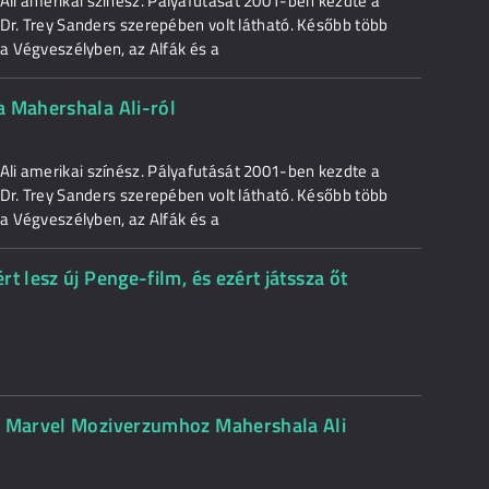
li amerikai színész. Pályafutását 2001-ben kezdte a
 Dr. Trey Sanders szerepében volt látható. Később több
 a Végveszélyben, az Alfák és a
a Mahershala Ali-ról
li amerikai színész. Pályafutását 2001-ben kezdte a
 Dr. Trey Sanders szerepében volt látható. Később több
 a Végveszélyben, az Alfák és a
t lesz új Penge-film, és ezért játssza őt
 a Marvel Moziverzumhoz Mahershala Ali