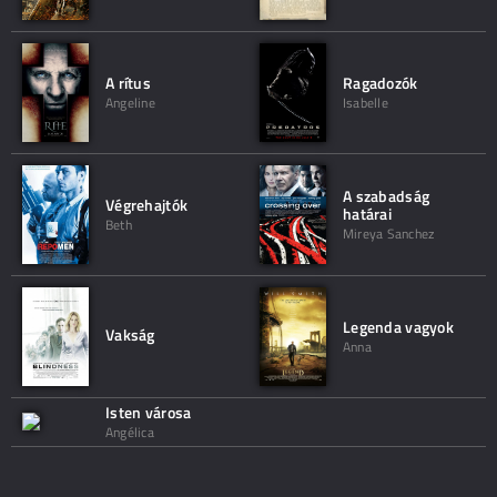
A rítus
Ragadozók
Angeline
Isabelle
A szabadság
Végrehajtók
határai
Beth
Mireya Sanchez
Legenda vagyok
Vakság
Anna
Isten városa
Angélica