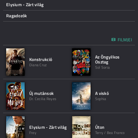
Elysium - Zárt világ
Ragadozók
FILMJEI
Az Öngyilkos
Konstrukció
Osztag
Diana Cruz
Sol Soria
Új mutánsok
A viskó
Dr. Cecilia Reyes
Sophia
Elysium - Zárt világ
Úton
Frey
Terry / Bea Franco