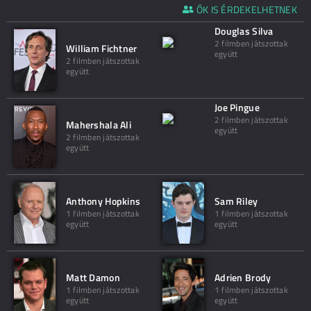
ŐK IS ÉRDEKELHETNEK
Douglas Silva
2 filmben játszottak
William Fichtner
együtt
2 filmben játszottak
együtt
Joe Pingue
2 filmben játszottak
Mahershala Ali
együtt
2 filmben játszottak
együtt
Anthony Hopkins
Sam Riley
1 filmben játszottak
1 filmben játszottak
együtt
együtt
Matt Damon
Adrien Brody
1 filmben játszottak
1 filmben játszottak
együtt
együtt