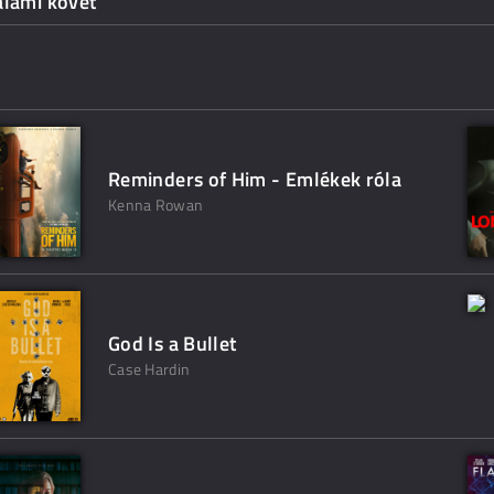
alami követ
Reminders of Him - Emlékek róla
Kenna Rowan
God Is a Bullet
Case Hardin