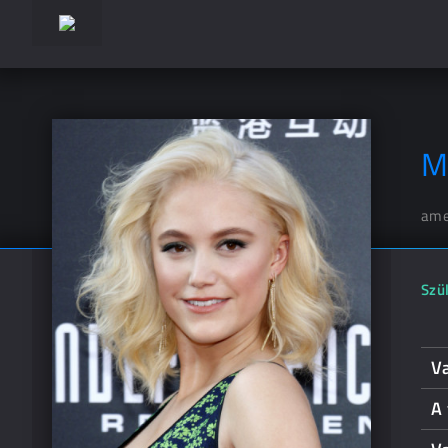
M
ame
Szül
Va
A 