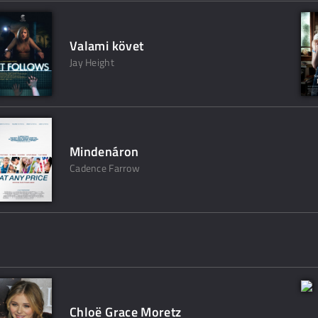
Valami követ
Jay Height
Mindenáron
Cadence Farrow
Chloë Grace Moretz