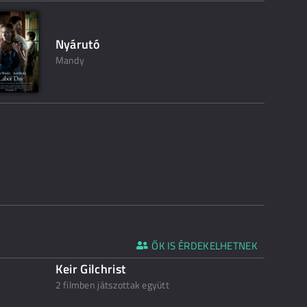
Nyárutó
Mandy
ŐK IS ÉRDEKELHETNEK
Keir Gilchrist
2 filmben játszottak együtt