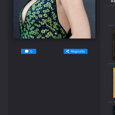
V
0
Megosztás