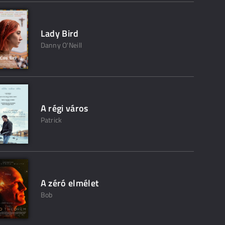
Lady Bird
Danny O'Neill
A régi város
Patrick
A zéró elmélet
Bob