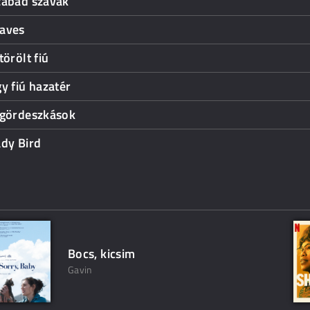
zabad szavak
aves
törölt fiú
y fiú hazatér
 gördeszkások
dy Bird
Bocs, kicsim
Gavin