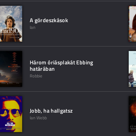
A gördeszkások
Ian
Három óriásplakát Ebbing
határában
Robbie
Jobb, ha hallgatsz
Ian Webb