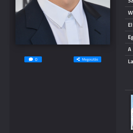
S
W
El
Eg
A
0
Megosztás
La