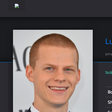
L
ame
Szül
Bo
Sh