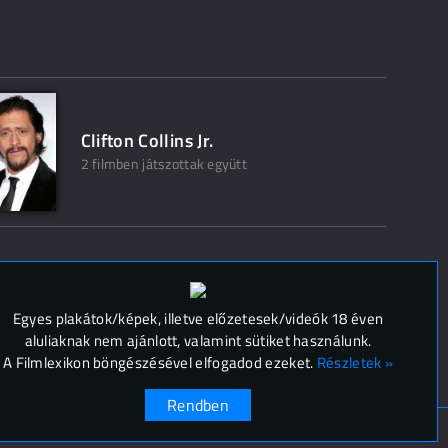
Clifton Collins Jr.
2 filmben játszottak együtt
 (
0
)
Egyes plakátok/képek, illetve előzetesek/videók 18 éven
aluliaknak nem ajánlott, valamint sütiket használunk.
A Filmlexikon böngészésével elfogadod ezeket.
Részletek »
Rendben
ok